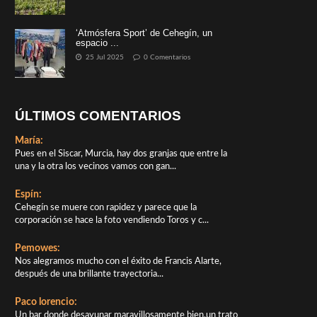
‘Atmósfera Sport’ de Cehegín, un
espacio ...
25 Jul 2025
0 Comentarios
ÚLTIMOS COMENTARIOS
María:
Pues en el Siscar, Murcia, hay dos granjas que entre la
una y la otra los vecinos vamos con gan...
Espín:
Cehegín se muere con rapidez y parece que la
corporación se hace la foto vendiendo Toros y c...
Pemowes:
Nos alegramos mucho con el éxito de Francis Alarte,
después de una brillante trayectoria...
Paco lorencio:
Un bar donde desayunar maravillosamente bien,un trato