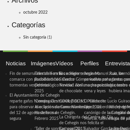
Archivos
octubre 2022
Categorías
Sin categoría
(1)
Noticias
Imágenes
Vídeos
Perfiles
Entrevist
Fin de semana inestable en la
Taller de Sonrisas e Higiene
El cocinero ceheginero
Jesús Manuel Ruiz, un
Juan Ibernó
comarca con posibilidad de
Bucodental de ‘Centro
Salvador Gómez vuelve por
periodista ceheginero con
a tantas pe
tormentas vespertinas
Odontológico Innova’. Abril
Navidad con una propuesta
mucha psicología, teatro 
de nuestra
2025
de chocolate
vena y leyes
hubiera ima
El Ayuntamiento de Cehegín
...
reparte gafas homologadas
‘Compra Contrarreloj’ de la
COOL BODAS. Pedida de
D. Clemente Lucio Guirao
para observar el eclipse solar
Asociación de Comerciantes y
mano. Noviembre 2015
López, sacerdote cehegin
Wichy de M
del 12 de agosto de forma
Hosteleros de Cehegín.
canónigo de la Catedral d
un regalo de
La Chirigota del Centro de Día
segura
Febrero 2025
Murcia, fallece a los 89 añ.
magia de pa
de Cehegín nos felicita el
‘Taller de sonrisas’ por Día
Carnaval 2015
Salvador García Jiménez
Laura Durán,