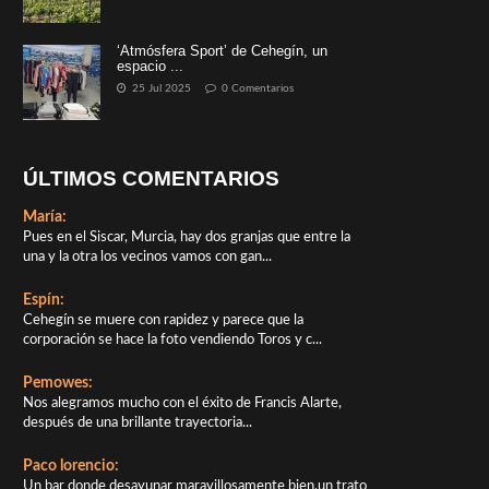
‘Atmósfera Sport’ de Cehegín, un
espacio ...
25 Jul 2025
0 Comentarios
ÚLTIMOS COMENTARIOS
María:
Pues en el Siscar, Murcia, hay dos granjas que entre la
una y la otra los vecinos vamos con gan...
Espín:
Cehegín se muere con rapidez y parece que la
corporación se hace la foto vendiendo Toros y c...
Pemowes:
Nos alegramos mucho con el éxito de Francis Alarte,
después de una brillante trayectoria...
Paco lorencio:
Un bar donde desayunar maravillosamente bien,un trato