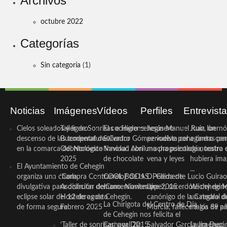
Archivos
octubre 2022
Categorías
Sin categoría
(1)
Noticias
Imágenes
Vídeos
Perfiles
Entrevist
Cielos soleados y ligero
Taller de Sonrisas e Higiene
El cocinero ceheginero
Jesús Manuel Ruiz, un
Juan Ibernó
descenso de las temperaturas
Bucodental de ‘Centro
Salvador Gómez vuelve por
periodista ceheginero con
a tantas pe
en la comarca del Noroeste
Odontológico Innova’. Abril
Navidad con una propuesta
mucha psicología, teatro 
de nuestra
2025
de chocolate
vena y leyes
hubiera ima
El Ayuntamiento de Cehegín
...
organiza una charla
‘Compra Contrarreloj’ de la
COOL BODAS. Pedida de
D. Clemente Lucio Guirao
divulgativa para disfrutar del
Asociación de Comerciantes y
mano. Noviembre 2015
López, sacerdote cehegin
Wichy de M
eclipse solar del 12 de agosto
Hosteleros de Cehegín.
canónigo de la Catedral d
un regalo de
La Chirigota del Centro de Día
de forma segura
Febrero 2025
Murcia, fallece a los 89 añ.
magia de pa
de Cehegín nos felicita el
‘Taller de sonrisas’ por Día
Carnaval 2015
Salvador García Jiménez
Laura Durán,