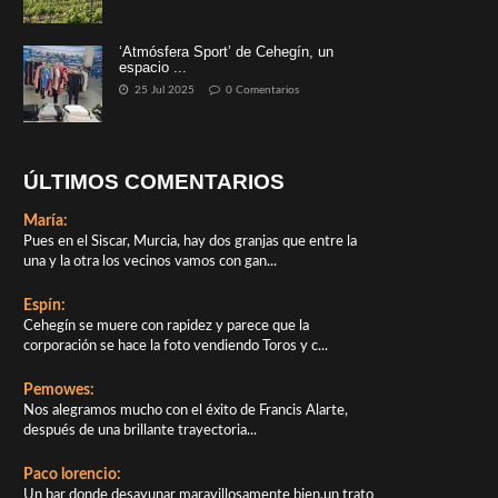
‘Atmósfera Sport’ de Cehegín, un
espacio ...
25 Jul 2025
0 Comentarios
ÚLTIMOS COMENTARIOS
María:
Pues en el Siscar, Murcia, hay dos granjas que entre la
una y la otra los vecinos vamos con gan...
Espín:
Cehegín se muere con rapidez y parece que la
corporación se hace la foto vendiendo Toros y c...
Pemowes:
Nos alegramos mucho con el éxito de Francis Alarte,
después de una brillante trayectoria...
Paco lorencio:
Un bar donde desayunar maravillosamente bien,un trato