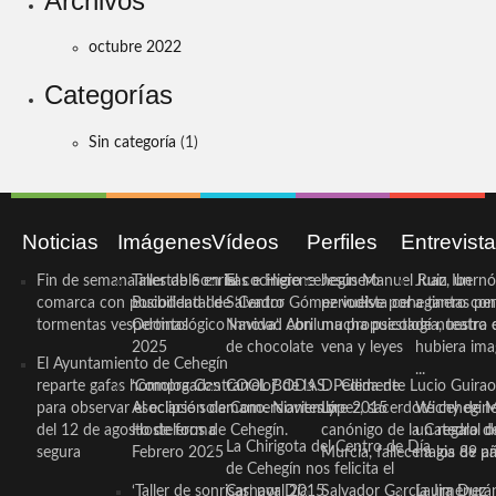
Archivos
octubre 2022
Categorías
Sin categoría
(1)
Noticias
Imágenes
Vídeos
Perfiles
Entrevist
Fin de semana inestable en la
Taller de Sonrisas e Higiene
El cocinero ceheginero
Jesús Manuel Ruiz, un
Juan Ibernó
comarca con posibilidad de
Bucodental de ‘Centro
Salvador Gómez vuelve por
periodista ceheginero con
a tantas pe
tormentas vespertinas
Odontológico Innova’. Abril
Navidad con una propuesta
mucha psicología, teatro 
de nuestra
2025
de chocolate
vena y leyes
hubiera ima
El Ayuntamiento de Cehegín
...
reparte gafas homologadas
‘Compra Contrarreloj’ de la
COOL BODAS. Pedida de
D. Clemente Lucio Guirao
para observar el eclipse solar
Asociación de Comerciantes y
mano. Noviembre 2015
López, sacerdote cehegin
Wichy de M
del 12 de agosto de forma
Hosteleros de Cehegín.
canónigo de la Catedral d
un regalo de
La Chirigota del Centro de Día
segura
Febrero 2025
Murcia, fallece a los 89 añ.
magia de pa
de Cehegín nos felicita el
‘Taller de sonrisas’ por Día
Carnaval 2015
Salvador García Jiménez
Laura Durán,