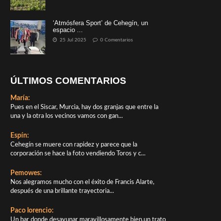
‘Atmósfera Sport’ de Cehegín, un
espacio ...
25 Jul 2025
0 Comentarios
ÚLTIMOS COMENTARIOS
María:
Pues en el Siscar, Murcia, hay dos granjas que entre la
una y la otra los vecinos vamos con gan...
Espín:
Cehegín se muere con rapidez y parece que la
corporación se hace la foto vendiendo Toros y c...
Pemowes:
Nos alegramos mucho con el éxito de Francis Alarte,
después de una brillante trayectoria...
Paco lorencio:
Un bar donde desayunar maravillosamente bien,un trato