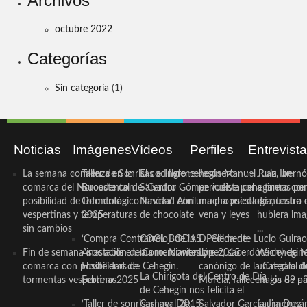
Archivos
octubre 2022
Categorías
Sin categoría
(1)
Noticias
Imágenes
Vídeos
Perfiles
Entrevist
La semana comienza en la
Taller de Sonrisas e Higiene
El cocinero ceheginero
Jesús Manuel Ruiz, un
Juan Ibernó
comarca del Noroeste con
Bucodental de ‘Centro
Salvador Gómez vuelve por
periodista ceheginero con
a tantas pe
posibilidad de tormentas
Odontológico Innova’. Abril
Navidad con una propuesta
mucha psicología, teatro 
de nuestra
vespertinas y temperaturas
2025
de chocolate
vena y leyes
hubiera ima
sin cambios
...
‘Compra Contrarreloj’ de la
COOL BODAS. Pedida de
D. Clemente Lucio Guirao
Fin de semana inestable en la
Asociación de Comerciantes y
mano. Noviembre 2015
López, sacerdote cehegin
Wichy de M
comarca con posibilidad de
Hosteleros de Cehegín.
canónigo de la Catedral d
un regalo de
La Chirigota del Centro de Día
tormentas vespertinas
Febrero 2025
Murcia, fallece a los 89 añ.
magia de pa
de Cehegín nos felicita el
‘Taller de sonrisas’ por Día
Carnaval 2015
Salvador García Jiménez
Laura Durán,