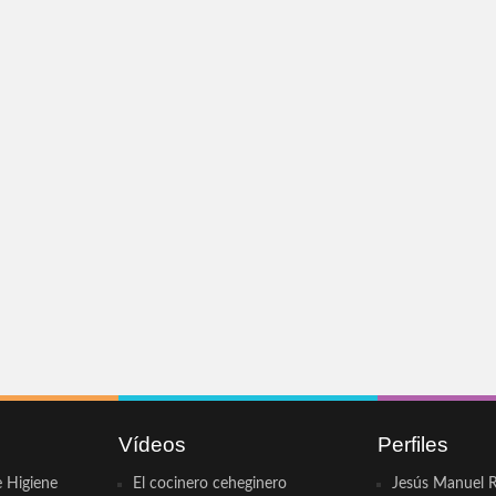
Vídeos
Perfiles
e Higiene
El cocinero ceheginero
Jesús Manuel R