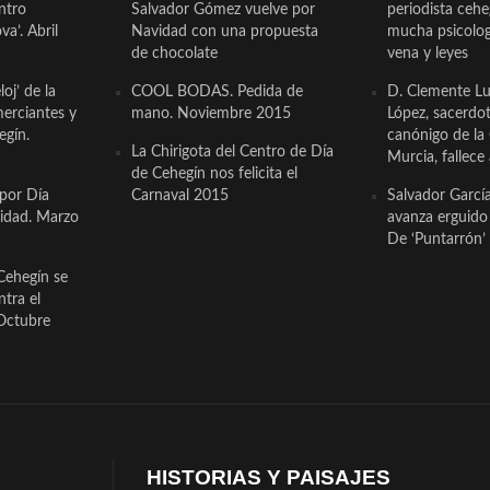
ntro
Salvador Gómez vuelve por
periodista ceh
a’. Abril
Navidad con una propuesta
mucha psicologí
de chocolate
vena y leyes
oj’ de la
COOL BODAS. Pedida de
D. Clemente Lu
erciantes y
mano. Noviembre 2015
López, sacerdo
egín.
canónigo de la
La Chirigota del Centro de Día
Murcia, fallece 
de Cehegín nos felicita el
 por Día
Carnaval 2015
Salvador Garcí
cidad. Marzo
avanza erguido e
De ‘Puntarrón’ 
Cehegín se
ntra el
Octubre
HISTORIAS Y PAISAJES