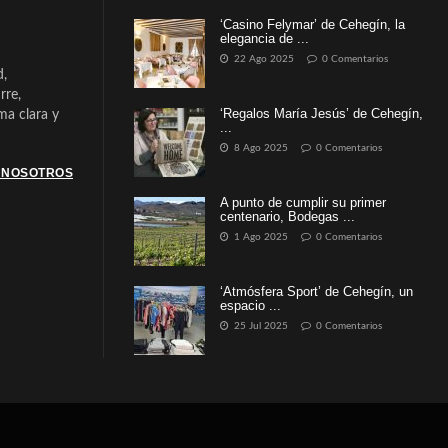
‘Casino Felymar’ de Cehegín, la
elegancia de ...
22 Ago 2025
0 Comentarios
d,
rre,
‘Regalos María Jesús’ de Cehegín,
a clara y
...
8 Ago 2025
0 Comentarios
 NOSOTROS
A punto de cumplir su primer
centenario, Bodegas ...
1 Ago 2025
0 Comentarios
‘Atmósfera Sport’ de Cehegín, un
espacio ...
25 Jul 2025
0 Comentarios