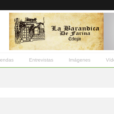
yendas
Entrevistas
Imágenes
Víd