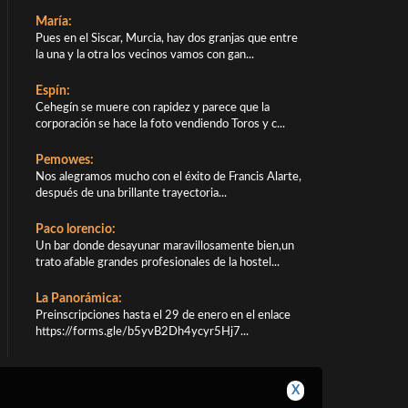
María:
Pues en el Siscar, Murcia, hay dos granjas que entre
la una y la otra los vecinos vamos con gan...
Espín:
Cehegín se muere con rapidez y parece que la
corporación se hace la foto vendiendo Toros y c...
Pemowes:
Nos alegramos mucho con el éxito de Francis Alarte,
después de una brillante trayectoria...
Paco lorencio:
Un bar donde desayunar maravillosamente bien,un
trato afable grandes profesionales de la hostel...
La Panorámica:
Preinscripciones hasta el 29 de enero en el enlace
https://forms.gle/b5yvB2Dh4ycyr5Hj7...
X