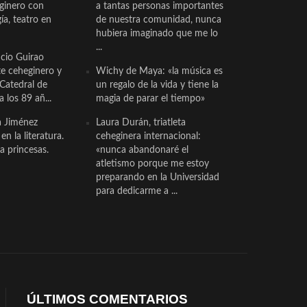
eginero con
a tantas personas importantes
a, teatro en
de nuestra comunidad, nunca
hubiera imaginado que me lo
...
cio Guirao
te ceheginero y
Wichy de Maya: «la música es
 Catedral de
un regalo de la vida y tiene la
a los 89 añ...
magia de parar el tiempo»
a Jiménez
Laura Durán, triatleta
n la literatura.
ceheginera internacional:
a princesas.
«nunca abandonaré el
atletismo porque me estoy
preparando en la Universidad
para dedicarme a ...
ÚLTIMOS COMENTARIOS