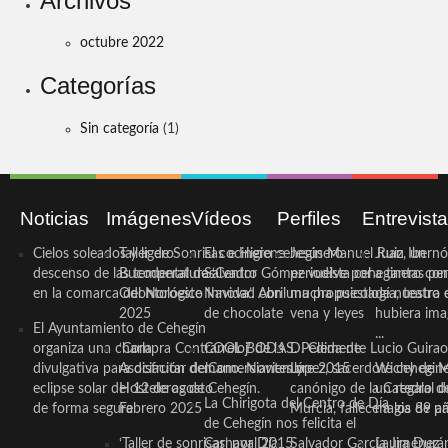
Archivos
octubre 2022
Categorías
Sin categoría
(1)
Noticias
Imágenes
Vídeos
Perfiles
Entrevist
Cielos soleados y ligero
Taller de Sonrisas e Higiene
El cocinero ceheginero
Jesús Manuel Ruiz, un
Juan Ibernó
descenso de las temperaturas
Bucodental de ‘Centro
Salvador Gómez vuelve por
periodista ceheginero con
a tantas pe
en la comarca del Noroeste
Odontológico Innova’. Abril
Navidad con una propuesta
mucha psicología, teatro 
de nuestra
2025
de chocolate
vena y leyes
hubiera ima
El Ayuntamiento de Cehegín
...
organiza una charla
‘Compra Contrarreloj’ de la
COOL BODAS. Pedida de
D. Clemente Lucio Guirao
divulgativa para disfrutar del
Asociación de Comerciantes y
mano. Noviembre 2015
López, sacerdote cehegin
Wichy de M
eclipse solar del 12 de agosto
Hosteleros de Cehegín.
canónigo de la Catedral d
un regalo de
La Chirigota del Centro de Día
de forma segura
Febrero 2025
Murcia, fallece a los 89 añ.
magia de pa
de Cehegín nos felicita el
‘Taller de sonrisas’ por Día
Carnaval 2015
Salvador García Jiménez
Laura Durán,