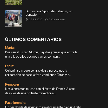
‘Atmósfera Sport’ de Cehegín, un
espacio ...
25 Jul 2025
0 Comentarios
ÚLTIMOS COMENTARIOS
María:
Pues en el Siscar, Murcia, hay dos granjas que entre la
una y la otra los vecinos vamos con gan...
Espín:
Cehegín se muere con rapidez y parece que la
corporación se hace la foto vendiendo Toros y c...
Pemowes:
Nos alegramos mucho con el éxito de Francis Alarte,
después de una brillante trayectoria...
Paco lorencio:
Un bar donde desayunar maravillosamente bien,un trato