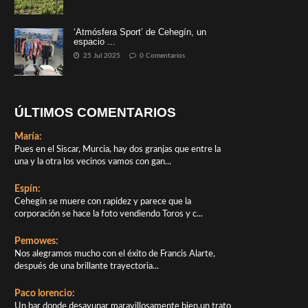
‘Atmósfera Sport’ de Cehegín, un
espacio ...
25 Jul 2025
0 Comentarios
ÚLTIMOS COMENTARIOS
María:
Pues en el Siscar, Murcia, hay dos granjas que entre la
una y la otra los vecinos vamos con gan...
Espín:
Cehegín se muere con rapidez y parece que la
corporación se hace la foto vendiendo Toros y c...
Pemowes:
Nos alegramos mucho con el éxito de Francis Alarte,
después de una brillante trayectoria...
Paco lorencio:
Un bar donde desayunar maravillosamente bien,un trato