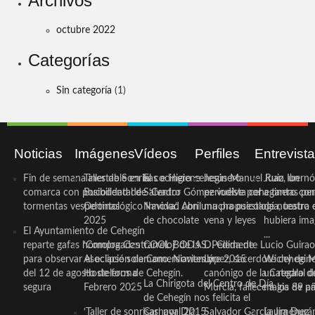
Archivos
octubre 2022
Categorías
Sin categoría
(1)
Noticias
Imágenes
Vídeos
Perfiles
Entrevist
Fin de semana inestable en la
Taller de Sonrisas e Higiene
El cocinero ceheginero
Jesús Manuel Ruiz, un
Juan Ibernó
comarca con posibilidad de
Bucodental de ‘Centro
Salvador Gómez vuelve por
periodista ceheginero con
a tantas pe
tormentas vespertinas
Odontológico Innova’. Abril
Navidad con una propuesta
mucha psicología, teatro 
de nuestra
2025
de chocolate
vena y leyes
hubiera ima
El Ayuntamiento de Cehegín
...
reparte gafas homologadas
‘Compra Contrarreloj’ de la
COOL BODAS. Pedida de
D. Clemente Lucio Guirao
para observar el eclipse solar
Asociación de Comerciantes y
mano. Noviembre 2015
López, sacerdote cehegin
Wichy de M
del 12 de agosto de forma
Hosteleros de Cehegín.
canónigo de la Catedral d
un regalo de
La Chirigota del Centro de Día
segura
Febrero 2025
Murcia, fallece a los 89 añ.
magia de pa
de Cehegín nos felicita el
‘Taller de sonrisas’ por Día
Carnaval 2015
Salvador García Jiménez
Laura Durán,