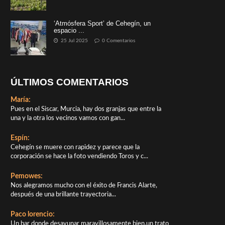
‘Atmósfera Sport’ de Cehegín, un
espacio ...
25 Jul 2025
0 Comentarios
ÚLTIMOS COMENTARIOS
María:
Pues en el Siscar, Murcia, hay dos granjas que entre la
una y la otra los vecinos vamos con gan...
Espín:
Cehegín se muere con rapidez y parece que la
corporación se hace la foto vendiendo Toros y c...
Pemowes:
Nos alegramos mucho con el éxito de Francis Alarte,
después de una brillante trayectoria...
Paco lorencio:
Un bar donde desayunar maravillosamente bien,un trato