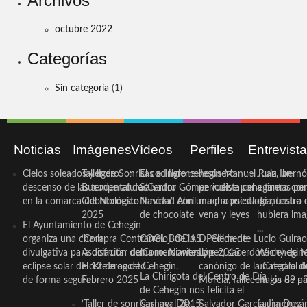
Archivos
octubre 2022
Categorías
Sin categoría
(1)
Noticias
Imágenes
Vídeos
Perfiles
Entrevist
Cielos soleados y ligero
Taller de Sonrisas e Higiene
El cocinero ceheginero
Jesús Manuel Ruiz, un
Juan Ibernó
descenso de las temperaturas
Bucodental de ‘Centro
Salvador Gómez vuelve por
periodista ceheginero con
a tantas pe
en la comarca del Noroeste
Odontológico Innova’. Abril
Navidad con una propuesta
mucha psicología, teatro 
de nuestra
2025
de chocolate
vena y leyes
hubiera ima
El Ayuntamiento de Cehegín
...
organiza una charla
‘Compra Contrarreloj’ de la
COOL BODAS. Pedida de
D. Clemente Lucio Guirao
divulgativa para disfrutar del
Asociación de Comerciantes y
mano. Noviembre 2015
López, sacerdote cehegin
Wichy de M
eclipse solar del 12 de agosto
Hosteleros de Cehegín.
canónigo de la Catedral d
un regalo de
La Chirigota del Centro de Día
de forma segura
Febrero 2025
Murcia, fallece a los 89 añ.
magia de pa
de Cehegín nos felicita el
‘Taller de sonrisas’ por Día
Carnaval 2015
Salvador García Jiménez
Laura Durán,