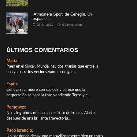
‘Atmósfera Sport’ de Cehegín, un
espacio ...
25 Jul 2025
0 Comentarios
ÚLTIMOS COMENTARIOS
María:
Pues en el Siscar, Murcia, hay dos granjas que entre la
una y la otra los vecinos vamos con gan...
Espín:
Cehegín se muere con rapidez y parece que la
corporación se hace la foto vendiendo Toros y c...
Pemowes:
Nos alegramos mucho con el éxito de Francis Alarte,
después de una brillante trayectoria...
Paco lorencio:
Un bar donde desayunar maravillosamente bien,un trato