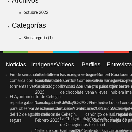
Archivos
octubre 2022
Categorías
Sin categoría
(1)
Noticias
Imágenes
Vídeos
Perfiles
Entrevist
Fin de semana inestable en la
Taller de Sonrisas e Higiene
El cocinero ceheginero
Jesús Manuel Ruiz, un
Juan Ibernó
comarca con posibilidad de
Bucodental de ‘Centro
Salvador Gómez vuelve por
periodista ceheginero con
a tantas pe
tormentas vespertinas
Odontológico Innova’. Abril
Navidad con una propuesta
mucha psicología, teatro 
de nuestra
2025
de chocolate
vena y leyes
hubiera ima
El Ayuntamiento de Cehegín
...
reparte gafas homologadas
‘Compra Contrarreloj’ de la
COOL BODAS. Pedida de
D. Clemente Lucio Guirao
para observar el eclipse solar
Asociación de Comerciantes y
mano. Noviembre 2015
López, sacerdote cehegin
Wichy de M
del 12 de agosto de forma
Hosteleros de Cehegín.
canónigo de la Catedral d
un regalo de
La Chirigota del Centro de Día
segura
Febrero 2025
Murcia, fallece a los 89 añ.
magia de pa
de Cehegín nos felicita el
‘Taller de sonrisas’ por Día
Carnaval 2015
Salvador García Jiménez
Laura Durán,