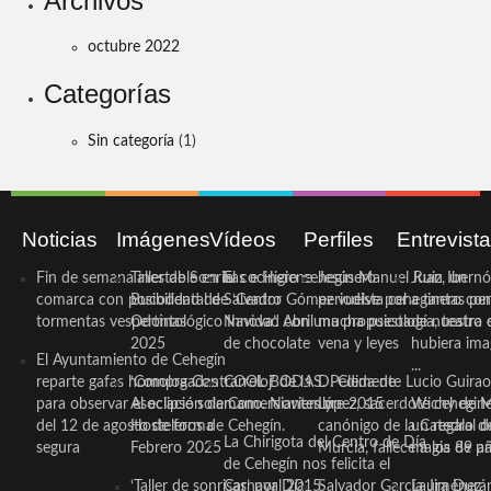
Archivos
octubre 2022
Categorías
Sin categoría
(1)
Noticias
Imágenes
Vídeos
Perfiles
Entrevist
Fin de semana inestable en la
Taller de Sonrisas e Higiene
El cocinero ceheginero
Jesús Manuel Ruiz, un
Juan Ibernó
comarca con posibilidad de
Bucodental de ‘Centro
Salvador Gómez vuelve por
periodista ceheginero con
a tantas pe
tormentas vespertinas
Odontológico Innova’. Abril
Navidad con una propuesta
mucha psicología, teatro 
de nuestra
2025
de chocolate
vena y leyes
hubiera ima
El Ayuntamiento de Cehegín
...
reparte gafas homologadas
‘Compra Contrarreloj’ de la
COOL BODAS. Pedida de
D. Clemente Lucio Guirao
para observar el eclipse solar
Asociación de Comerciantes y
mano. Noviembre 2015
López, sacerdote cehegin
Wichy de M
del 12 de agosto de forma
Hosteleros de Cehegín.
canónigo de la Catedral d
un regalo de
La Chirigota del Centro de Día
segura
Febrero 2025
Murcia, fallece a los 89 añ.
magia de pa
de Cehegín nos felicita el
‘Taller de sonrisas’ por Día
Carnaval 2015
Salvador García Jiménez
Laura Durán,