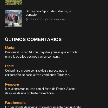
‘Atmósfera Sport’ de Cehegín, un
espacio ...
25 Jul 2025
0 Comentarios
ÚLTIMOS COMENTARIOS
María:
Pues en el Siscar, Murcia, hay dos granjas que entre la
una y la otra los vecinos vamos con gan...
Espín:
Cehegín se muere con rapidez y parece que la
corporación se hace la foto vendiendo Toros y c...
Pemowes:
Nos alegramos mucho con el éxito de Francis Alarte,
después de una brillante trayectoria...
Paco lorencio:
Un bar donde desayunar maravillosamente bien,un trato