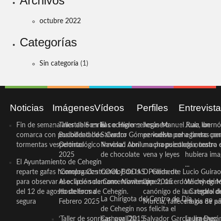
Archivos
octubre 2022
Categorías
Sin categoría
(1)
Noticias
Imágenes
Vídeos
Perfiles
Entrevist
Fin de semana inestable en la
Taller de Sonrisas e Higiene
El cocinero ceheginero
Jesús Manuel Ruiz, un
Juan Ibernó
comarca con posibilidad de
Bucodental de ‘Centro
Salvador Gómez vuelve por
periodista ceheginero con
a tantas pe
tormentas vespertinas
Odontológico Innova’. Abril
Navidad con una propuesta
mucha psicología, teatro 
de nuestra
2025
de chocolate
vena y leyes
hubiera ima
El Ayuntamiento de Cehegín
...
reparte gafas homologadas
‘Compra Contrarreloj’ de la
COOL BODAS. Pedida de
D. Clemente Lucio Guirao
para observar el eclipse solar
Asociación de Comerciantes y
mano. Noviembre 2015
López, sacerdote cehegin
Wichy de M
del 12 de agosto de forma
Hosteleros de Cehegín.
canónigo de la Catedral d
un regalo de
La Chirigota del Centro de Día
segura
Febrero 2025
Murcia, fallece a los 89 añ.
magia de pa
de Cehegín nos felicita el
‘Taller de sonrisas’ por Día
Carnaval 2015
Salvador García Jiménez
Laura Durán,