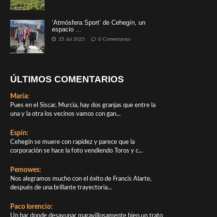
‘Atmósfera Sport’ de Cehegín, un
espacio ...
25 Jul 2025
0 Comentarios
ÚLTIMOS COMENTARIOS
María:
Pues en el Siscar, Murcia, hay dos granjas que entre la
una y la otra los vecinos vamos con gan...
Espín:
Cehegín se muere con rapidez y parece que la
corporación se hace la foto vendiendo Toros y c...
Pemowes:
Nos alegramos mucho con el éxito de Francis Alarte,
después de una brillante trayectoria...
Paco lorencio:
Un bar donde desayunar maravillosamente bien,un trato