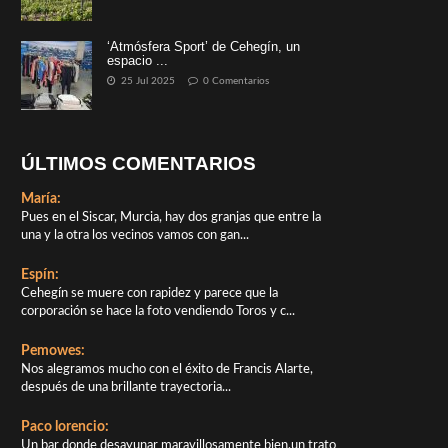
‘Atmósfera Sport’ de Cehegín, un
espacio ...
25 Jul 2025
0 Comentarios
ÚLTIMOS COMENTARIOS
María:
Pues en el Siscar, Murcia, hay dos granjas que entre la
una y la otra los vecinos vamos con gan...
Espín:
Cehegín se muere con rapidez y parece que la
corporación se hace la foto vendiendo Toros y c...
Pemowes:
Nos alegramos mucho con el éxito de Francis Alarte,
después de una brillante trayectoria...
Paco lorencio:
Un bar donde desayunar maravillosamente bien,un trato