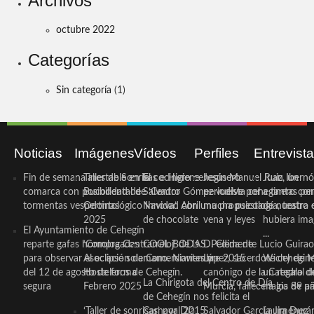
Archivos
octubre 2022
Categorías
Sin categoría
(1)
Noticias
Imágenes
Vídeos
Perfiles
Entrevist
Fin de semana inestable en la
Taller de Sonrisas e Higiene
El cocinero ceheginero
Jesús Manuel Ruiz, un
Juan Ibernó
comarca con posibilidad de
Bucodental de ‘Centro
Salvador Gómez vuelve por
periodista ceheginero con
a tantas pe
tormentas vespertinas
Odontológico Innova’. Abril
Navidad con una propuesta
mucha psicología, teatro 
de nuestra
2025
de chocolate
vena y leyes
hubiera ima
El Ayuntamiento de Cehegín
...
reparte gafas homologadas
‘Compra Contrarreloj’ de la
COOL BODAS. Pedida de
D. Clemente Lucio Guirao
para observar el eclipse solar
Asociación de Comerciantes y
mano. Noviembre 2015
López, sacerdote cehegin
Wichy de M
del 12 de agosto de forma
Hosteleros de Cehegín.
canónigo de la Catedral d
un regalo de
La Chirigota del Centro de Día
segura
Febrero 2025
Murcia, fallece a los 89 añ.
magia de pa
de Cehegín nos felicita el
‘Taller de sonrisas’ por Día
Carnaval 2015
Salvador García Jiménez
Laura Durán,