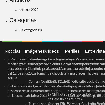
Archivos
octubre 2022
Categorías
Sin categoría
(1)
Noticias
Imágenes
Vídeos
Perfiles
Entrevist
El Ayuntamiento de Cehegín
Taller de Sonrisas e Higiene
El cocinero ceheginero
Jesús Manuel Ruiz, un
Juan Ibernó
reparte gafas homologadas
Bucodental de ‘Centro
Salvador Gómez vuelve por
periodista ceheginero con
a tantas pe
para observar el eclipse solar
Odontológico Innova’. Abril
Navidad con una propuesta
mucha psicología, teatro 
de nuestra
del 12 de agosto de forma
2025
de chocolate
vena y leyes
hubiera ima
segura
...
‘Compra Contrarreloj’ de la
COOL BODAS. Pedida de
D. Clemente Lucio Guirao
Cielos soleados y ligero
Asociación de Comerciantes y
mano. Noviembre 2015
López, sacerdote cehegin
Wichy de M
descenso de las temperaturas
Hosteleros de Cehegín.
canónigo de la Catedral d
un regalo de
La Chirigota del Centro de Día
en la comarca del Noroeste
Febrero 2025
Murcia, fallece a los 89 añ.
magia de pa
de Cehegín nos felicita el
‘Taller de sonrisas’ por Día
Carnaval 2015
Salvador García Jiménez
Laura Durán,