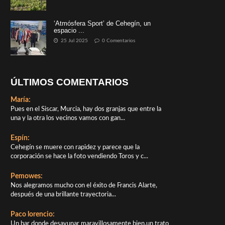
‘Atmósfera Sport’ de Cehegín, un
espacio ...
25 Jul 2025
0 Comentarios
ÚLTIMOS COMENTARIOS
María:
Pues en el Siscar, Murcia, hay dos granjas que entre la
una y la otra los vecinos vamos con gan...
Espín:
Cehegín se muere con rapidez y parece que la
corporación se hace la foto vendiendo Toros y c...
Pemowes:
Nos alegramos mucho con el éxito de Francis Alarte,
después de una brillante trayectoria...
Paco lorencio:
Un bar donde desayunar maravillosamente bien,un trato