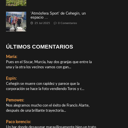
‘Atmósfera Sport’ de Cehegín, un
espacio ...
25 Jul 2025
0 Comentarios
ÚLTIMOS COMENTARIOS
María:
Pues en el Siscar, Murcia, hay dos granjas que entre la
una y la otra los vecinos vamos con gan...
Espín:
Cehegín se muere con rapidez y parece que la
corporación se hace la foto vendiendo Toros y c...
Pemowes:
Nos alegramos mucho con el éxito de Francis Alarte,
después de una brillante trayectoria...
Paco lorencio:
Un bar donde desayunar maravillosamente bien,un trato