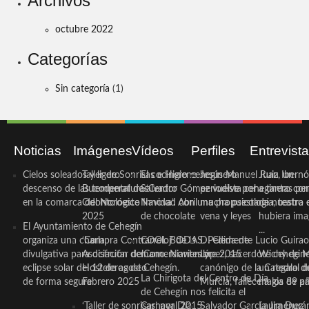
Archivos
octubre 2022
Categorías
Sin categoría
(1)
Noticias
Imágenes
Vídeos
Perfiles
Entrevist
Cielos soleados y ligero
Taller de Sonrisas e Higiene
El cocinero ceheginero
Jesús Manuel Ruiz, un
Juan Ibernó
descenso de las temperaturas
Bucodental de ‘Centro
Salvador Gómez vuelve por
periodista ceheginero con
a tantas pe
en la comarca del Noroeste
Odontológico Innova’. Abril
Navidad con una propuesta
mucha psicología, teatro 
de nuestra
2025
de chocolate
vena y leyes
hubiera ima
El Ayuntamiento de Cehegín
...
organiza una charla
‘Compra Contrarreloj’ de la
COOL BODAS. Pedida de
D. Clemente Lucio Guirao
divulgativa para disfrutar del
Asociación de Comerciantes y
mano. Noviembre 2015
López, sacerdote cehegin
Wichy de M
eclipse solar del 12 de agosto
Hosteleros de Cehegín.
canónigo de la Catedral d
un regalo de
La Chirigota del Centro de Día
de forma segura
Febrero 2025
Murcia, fallece a los 89 añ.
magia de pa
de Cehegín nos felicita el
‘Taller de sonrisas’ por Día
Carnaval 2015
Salvador García Jiménez
Laura Durán,