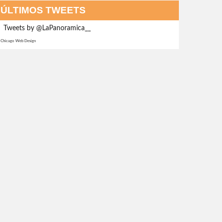
ÚLTIMOS TWEETS
Tweets by @LaPanoramica__
Chicago Web Design