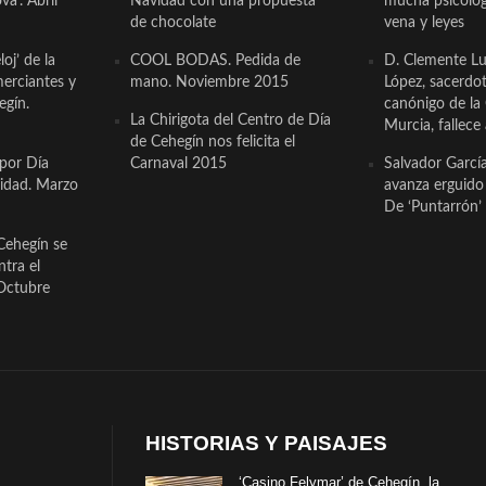
a’. Abril
Navidad con una propuesta
mucha psicologí
de chocolate
vena y leyes
oj’ de la
COOL BODAS. Pedida de
D. Clemente Lu
erciantes y
mano. Noviembre 2015
López, sacerdo
egín.
canónigo de la
La Chirigota del Centro de Día
Murcia, fallece 
de Cehegín nos felicita el
 por Día
Carnaval 2015
Salvador Garcí
cidad. Marzo
avanza erguido e
De ‘Puntarrón’ 
Cehegín se
ntra el
Octubre
HISTORIAS Y PAISAJES
‘Casino Felymar’ de Cehegín, la