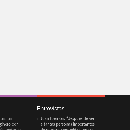
Entrevistas
uiz, un
Juan Ibernón: “después de ver
eginero con
a tantas personas importantes