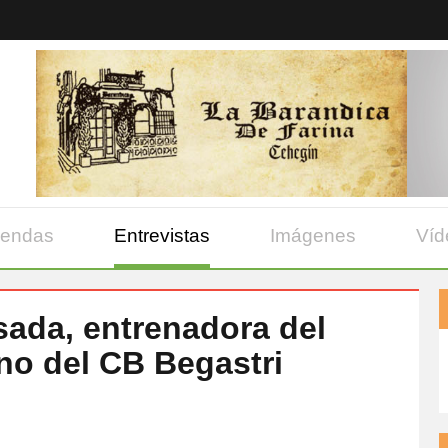
yendas
Entrevistas
Imágenes
Víd
sada, entrenadora del
ino del CB Begastri