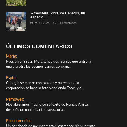
‘Atmósfera Sport’ de Cehegín, un
espacio ...
25 Jul 2025
0 Comentarios
ÚLTIMOS COMENTARIOS
María:
Pues en el Siscar, Murcia, hay dos granjas que entre la
una y la otra los vecinos vamos con gan...
Espín:
Cehegín se muere con rapidez y parece que la
corporación se hace la foto vendiendo Toros y c...
Pemowes:
Nos alegramos mucho con el éxito de Francis Alarte,
después de una brillante trayectoria...
Paco lorencio:
Un bar donde desayunar maravillosamente bien,un trato