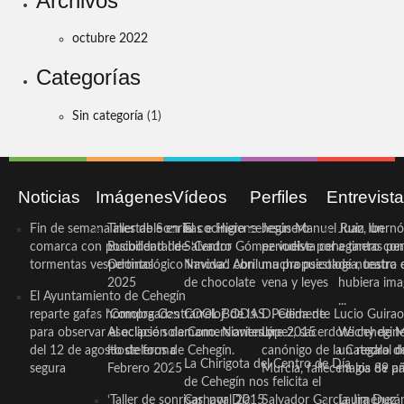
Archivos
octubre 2022
Categorías
Sin categoría
(1)
Noticias
Imágenes
Vídeos
Perfiles
Entrevist
Fin de semana inestable en la
Taller de Sonrisas e Higiene
El cocinero ceheginero
Jesús Manuel Ruiz, un
Juan Ibernó
comarca con posibilidad de
Bucodental de ‘Centro
Salvador Gómez vuelve por
periodista ceheginero con
a tantas pe
tormentas vespertinas
Odontológico Innova’. Abril
Navidad con una propuesta
mucha psicología, teatro 
de nuestra
2025
de chocolate
vena y leyes
hubiera ima
El Ayuntamiento de Cehegín
...
reparte gafas homologadas
‘Compra Contrarreloj’ de la
COOL BODAS. Pedida de
D. Clemente Lucio Guirao
para observar el eclipse solar
Asociación de Comerciantes y
mano. Noviembre 2015
López, sacerdote cehegin
Wichy de M
del 12 de agosto de forma
Hosteleros de Cehegín.
canónigo de la Catedral d
un regalo de
La Chirigota del Centro de Día
segura
Febrero 2025
Murcia, fallece a los 89 añ.
magia de pa
de Cehegín nos felicita el
‘Taller de sonrisas’ por Día
Carnaval 2015
Salvador García Jiménez
Laura Durán,