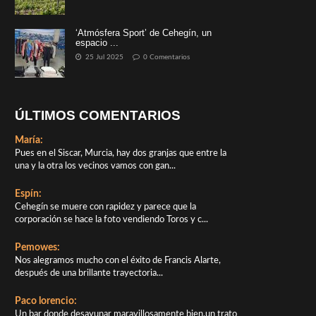
‘Atmósfera Sport’ de Cehegín, un
espacio ...
25 Jul 2025
0 Comentarios
ÚLTIMOS COMENTARIOS
María:
Pues en el Siscar, Murcia, hay dos granjas que entre la
una y la otra los vecinos vamos con gan...
Espín:
Cehegín se muere con rapidez y parece que la
corporación se hace la foto vendiendo Toros y c...
Pemowes:
Nos alegramos mucho con el éxito de Francis Alarte,
después de una brillante trayectoria...
Paco lorencio:
Un bar donde desayunar maravillosamente bien,un trato