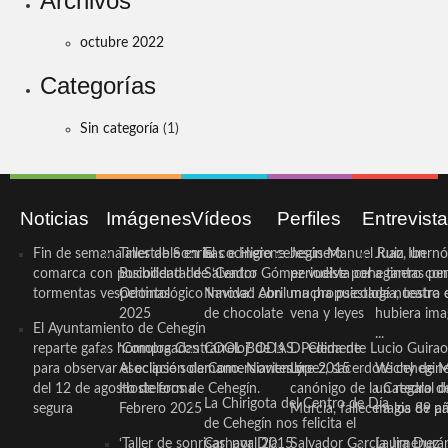
Archivos
octubre 2022
Categorías
Sin categoría
(1)
Noticias
Imágenes
Vídeos
Perfiles
Entrevist
Fin de semana inestable en la
Taller de Sonrisas e Higiene
El cocinero ceheginero
Jesús Manuel Ruiz, un
Juan Ibernó
comarca con posibilidad de
Bucodental de ‘Centro
Salvador Gómez vuelve por
periodista ceheginero con
a tantas pe
tormentas vespertinas
Odontológico Innova’. Abril
Navidad con una propuesta
mucha psicología, teatro 
de nuestra
2025
de chocolate
vena y leyes
hubiera ima
El Ayuntamiento de Cehegín
...
reparte gafas homologadas
‘Compra Contrarreloj’ de la
COOL BODAS. Pedida de
D. Clemente Lucio Guirao
para observar el eclipse solar
Asociación de Comerciantes y
mano. Noviembre 2015
López, sacerdote cehegin
Wichy de M
del 12 de agosto de forma
Hosteleros de Cehegín.
canónigo de la Catedral d
un regalo de
La Chirigota del Centro de Día
segura
Febrero 2025
Murcia, fallece a los 89 añ.
magia de pa
de Cehegín nos felicita el
‘Taller de sonrisas’ por Día
Carnaval 2015
Salvador García Jiménez
Laura Durán,