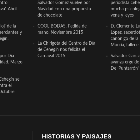
ntro
Salvador Gómez vuelve por
periodista ceh
a’. Abril
Navidad con una propuesta
mucha psicologí
de chocolate
vena y leyes
oj’ de la
COOL BODAS. Pedida de
D. Clemente Lu
erciantes y
mano. Noviembre 2015
López, sacerdo
egín.
canónigo de la
La Chirigota del Centro de Día
Murcia, fallece 
de Cehegín nos felicita el
 por Día
Carnaval 2015
Salvador Garcí
cidad. Marzo
avanza erguido e
De ‘Puntarrón’ 
Cehegín se
ntra el
Octubre
HISTORIAS Y PAISAJES