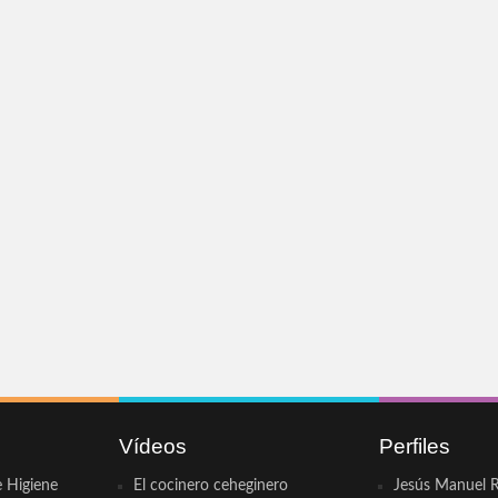
Vídeos
Perfiles
e Higiene
El cocinero ceheginero
Jesús Manuel R