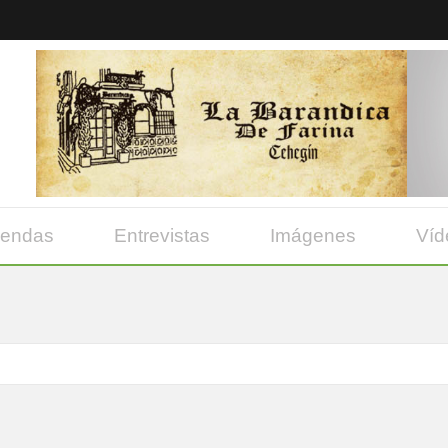
yendas
Entrevistas
Imágenes
Víd