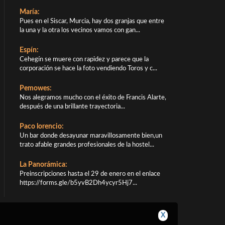
María:
Pues en el Siscar, Murcia, hay dos granjas que entre
la una y la otra los vecinos vamos con gan...
Espín:
Cehegín se muere con rapidez y parece que la
corporación se hace la foto vendiendo Toros y c...
Pemowes:
Nos alegramos mucho con el éxito de Francis Alarte,
después de una brillante trayectoria...
Paco lorencio:
Un bar donde desayunar maravillosamente bien,un
trato afable grandes profesionales de la hostel...
La Panorámica:
Preinscripciones hasta el 29 de enero en el enlace
https://forms.gle/b5yvB2Dh4ycyr5Hj7...
X