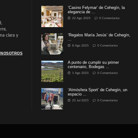
‘Casino Felymar’ de Cehegín, la
elegancia de ...
22 Ago 2025
0 Comentarios
d,
rre,
‘Regalos María Jesús’ de Cehegín,
a clara y
...
8 Ago 2025
0 Comentarios
 NOSOTROS
A punto de cumplir su primer
centenario, Bodegas ...
1 Ago 2025
0 Comentarios
‘Atmósfera Sport’ de Cehegín, un
espacio ...
25 Jul 2025
0 Comentarios