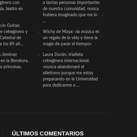
eginero con
a tantas personas importantes
a, teatro en
de nuestra comunidad, nunca
hubiera imaginado que me lo
...
cio Guirao
te ceheginero y
Wichy de Maya: «la música es
 Catedral de
un regalo de la vida y tiene la
a los 89 añ...
magia de parar el tiempo»
a Jiménez
Laura Durán, triatleta
n la literatura.
ceheginera internacional:
a princesas.
«nunca abandonaré el
atletismo porque me estoy
preparando en la Universidad
para dedicarme a ...
ÚLTIMOS COMENTARIOS