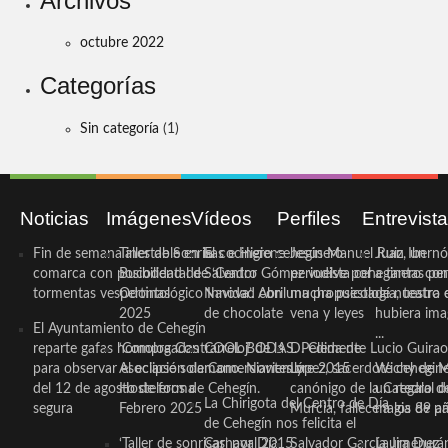
Archivos
octubre 2022
Categorías
Sin categoría
(1)
Noticias
Imágenes
Vídeos
Perfiles
Entrevist
Fin de semana inestable en la
Taller de Sonrisas e Higiene
El cocinero ceheginero
Jesús Manuel Ruiz, un
Juan Ibernó
comarca con posibilidad de
Bucodental de ‘Centro
Salvador Gómez vuelve por
periodista ceheginero con
a tantas pe
tormentas vespertinas
Odontológico Innova’. Abril
Navidad con una propuesta
mucha psicología, teatro 
de nuestra
2025
de chocolate
vena y leyes
hubiera ima
El Ayuntamiento de Cehegín
...
reparte gafas homologadas
‘Compra Contrarreloj’ de la
COOL BODAS. Pedida de
D. Clemente Lucio Guirao
para observar el eclipse solar
Asociación de Comerciantes y
mano. Noviembre 2015
López, sacerdote cehegin
Wichy de M
del 12 de agosto de forma
Hosteleros de Cehegín.
canónigo de la Catedral d
un regalo de
La Chirigota del Centro de Día
segura
Febrero 2025
Murcia, fallece a los 89 añ.
magia de pa
de Cehegín nos felicita el
‘Taller de sonrisas’ por Día
Carnaval 2015
Salvador García Jiménez
Laura Durán,