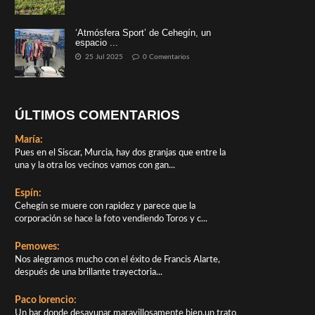
‘Atmósfera Sport’ de Cehegín, un
espacio ...
25 Jul 2025
0 Comentarios
ÚLTIMOS COMENTARIOS
María:
Pues en el Siscar, Murcia, hay dos granjas que entre la
una y la otra los vecinos vamos con gan...
Espín:
Cehegín se muere con rapidez y parece que la
corporación se hace la foto vendiendo Toros y c...
Pemowes:
Nos alegramos mucho con el éxito de Francis Alarte,
después de una brillante trayectoria...
Paco lorencio:
Un bar donde desayunar maravillosamente bien,un trato