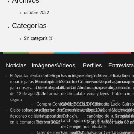
Archivos
octubre 2022
Categorías
Sin categoría
(1)
Noticias
Imágenes
Vídeos
Perfiles
Entrevist
El Ayuntamiento de Cehegín
Taller de Sonrisas e Higiene
El cocinero ceheginero
Jesús Manuel Ruiz, un
Juan Ibernó
reparte gafas homologadas
Bucodental de ‘Centro
Salvador Gómez vuelve por
periodista ceheginero con
a tantas pe
para observar el eclipse solar
Odontológico Innova’. Abril
Navidad con una propuesta
mucha psicología, teatro 
de nuestra
del 12 de agosto de forma
2025
de chocolate
vena y leyes
hubiera ima
segura
...
‘Compra Contrarreloj’ de la
COOL BODAS. Pedida de
D. Clemente Lucio Guirao
Cielos soleados y ligero
Asociación de Comerciantes y
mano. Noviembre 2015
López, sacerdote cehegin
Wichy de M
descenso de las temperaturas
Hosteleros de Cehegín.
canónigo de la Catedral d
un regalo de
La Chirigota del Centro de Día
en la comarca del Noroeste
Febrero 2025
Murcia, fallece a los 89 añ.
magia de pa
de Cehegín nos felicita el
‘Taller de sonrisas’ por Día
Carnaval 2015
Salvador García Jiménez
Laura Durán,