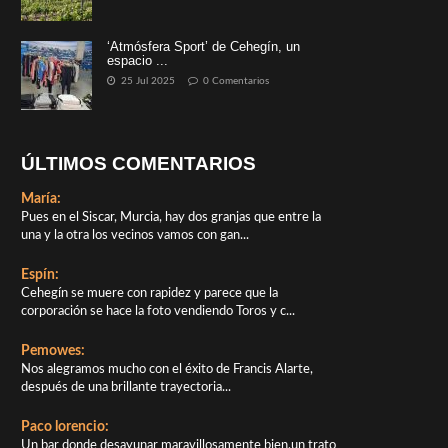
‘Atmósfera Sport’ de Cehegín, un
espacio ...
25 Jul 2025
0 Comentarios
ÚLTIMOS COMENTARIOS
María:
Pues en el Siscar, Murcia, hay dos granjas que entre la
una y la otra los vecinos vamos con gan...
Espín:
Cehegín se muere con rapidez y parece que la
corporación se hace la foto vendiendo Toros y c...
Pemowes:
Nos alegramos mucho con el éxito de Francis Alarte,
después de una brillante trayectoria...
Paco lorencio:
Un bar donde desayunar maravillosamente bien,un trato