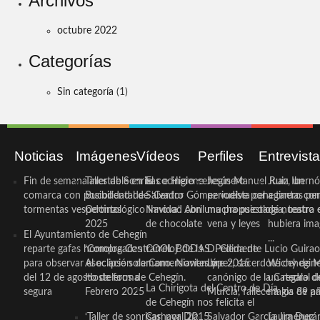
Archivos
octubre 2022
Categorías
Sin categoría
(1)
Noticias
Imágenes
Vídeos
Perfiles
Entrevist
Fin de semana inestable en la
Taller de Sonrisas e Higiene
El cocinero ceheginero
Jesús Manuel Ruiz, un
Juan Ibernó
comarca con posibilidad de
Bucodental de ‘Centro
Salvador Gómez vuelve por
periodista ceheginero con
a tantas pe
tormentas vespertinas
Odontológico Innova’. Abril
Navidad con una propuesta
mucha psicología, teatro 
de nuestra
2025
de chocolate
vena y leyes
hubiera ima
El Ayuntamiento de Cehegín
...
reparte gafas homologadas
‘Compra Contrarreloj’ de la
COOL BODAS. Pedida de
D. Clemente Lucio Guirao
para observar el eclipse solar
Asociación de Comerciantes y
mano. Noviembre 2015
López, sacerdote cehegin
Wichy de M
del 12 de agosto de forma
Hosteleros de Cehegín.
canónigo de la Catedral d
un regalo de
La Chirigota del Centro de Día
segura
Febrero 2025
Murcia, fallece a los 89 añ.
magia de pa
de Cehegín nos felicita el
‘Taller de sonrisas’ por Día
Carnaval 2015
Salvador García Jiménez
Laura Durán,