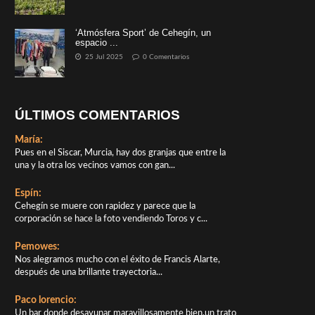
‘Atmósfera Sport’ de Cehegín, un
espacio ...
25 Jul 2025
0 Comentarios
ÚLTIMOS COMENTARIOS
María:
Pues en el Siscar, Murcia, hay dos granjas que entre la
una y la otra los vecinos vamos con gan...
Espín:
Cehegín se muere con rapidez y parece que la
corporación se hace la foto vendiendo Toros y c...
Pemowes:
Nos alegramos mucho con el éxito de Francis Alarte,
después de una brillante trayectoria...
Paco lorencio:
Un bar donde desayunar maravillosamente bien,un trato