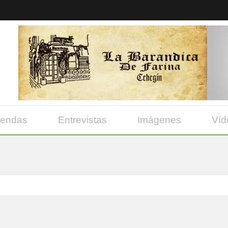
yendas
Entrevistas
Imágenes
Víd