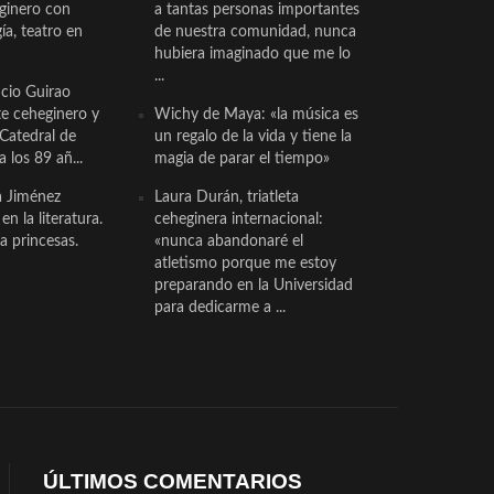
eginero con
a tantas personas importantes
a, teatro en
de nuestra comunidad, nunca
hubiera imaginado que me lo
...
cio Guirao
te ceheginero y
Wichy de Maya: «la música es
 Catedral de
un regalo de la vida y tiene la
a los 89 añ...
magia de parar el tiempo»
a Jiménez
Laura Durán, triatleta
n la literatura.
ceheginera internacional:
a princesas.
«nunca abandonaré el
atletismo porque me estoy
preparando en la Universidad
para dedicarme a ...
ÚLTIMOS COMENTARIOS