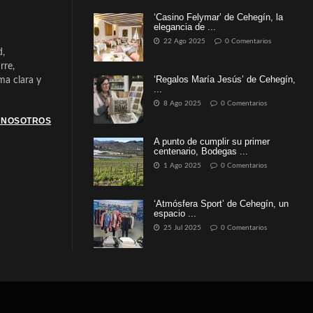
‘Casino Felymar’ de Cehegín, la
elegancia de ...
22 Ago 2025
0 Comentarios
d,
rre,
‘Regalos María Jesús’ de Cehegín,
a clara y
...
8 Ago 2025
0 Comentarios
 NOSOTROS
A punto de cumplir su primer
centenario, Bodegas ...
1 Ago 2025
0 Comentarios
‘Atmósfera Sport’ de Cehegín, un
espacio ...
25 Jul 2025
0 Comentarios