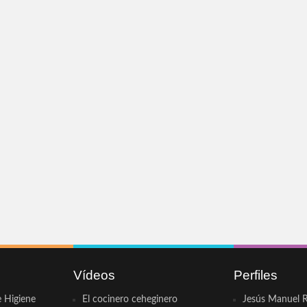
Vídeos
Perfiles
e Higiene
El cocinero ceheginero
Jesús Manuel R