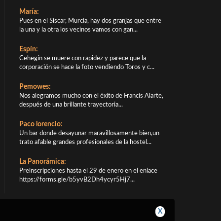
María:
Pues en el Siscar, Murcia, hay dos granjas que entre
la una y la otra los vecinos vamos con gan...
Espín:
Cehegín se muere con rapidez y parece que la
corporación se hace la foto vendiendo Toros y c...
Pemowes:
Nos alegramos mucho con el éxito de Francis Alarte,
después de una brillante trayectoria...
Paco lorencio:
Un bar donde desayunar maravillosamente bien,un
trato afable grandes profesionales de la hostel...
La Panorámica:
Preinscripciones hasta el 29 de enero en el enlace
https://forms.gle/b5yvB2Dh4ycyr5Hj7...
X