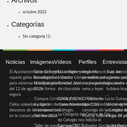
Archivos
octubre 2022
Categorías
Sin categoría
(1)
Noticias
Imágenes
Vídeos
Perfiles
Entrevist
El Ayuntamiento de Cehegín
Taller de Sonrisas e Higiene
El cocinero ceheginero
Jesús Manuel Ruiz, un
Juan Ibernó
reparte gafas homologadas
Bucodental de ‘Centro
Salvador Gómez vuelve por
periodista ceheginero con
a tantas pe
para observar el eclipse solar
Odontológico Innova’. Abril
Navidad con una propuesta
mucha psicología, teatro 
de nuestra
del 12 de agosto de forma
2025
de chocolate
vena y leyes
hubiera ima
segura
...
‘Compra Contrarreloj’ de la
COOL BODAS. Pedida de
D. Clemente Lucio Guirao
Cielos soleados y ligero
Asociación de Comerciantes y
mano. Noviembre 2015
López, sacerdote cehegin
Wichy de M
descenso de las temperaturas
Hosteleros de Cehegín.
canónigo de la Catedral d
un regalo de
La Chirigota del Centro de Día
en la comarca del Noroeste
Febrero 2025
Murcia, fallece a los 89 añ.
magia de pa
de Cehegín nos felicita el
‘Taller de sonrisas’ por Día
Carnaval 2015
Salvador García Jiménez
Laura Durán,