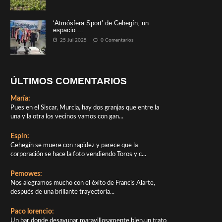
‘Atmósfera Sport’ de Cehegín, un
espacio ...
25 Jul 2025
0 Comentarios
ÚLTIMOS COMENTARIOS
María:
Pues en el Siscar, Murcia, hay dos granjas que entre la
una y la otra los vecinos vamos con gan...
Espín:
Cehegín se muere con rapidez y parece que la
corporación se hace la foto vendiendo Toros y c...
Pemowes:
Nos alegramos mucho con el éxito de Francis Alarte,
después de una brillante trayectoria...
Paco lorencio:
Un bar donde desayunar maravillosamente bien,un trato