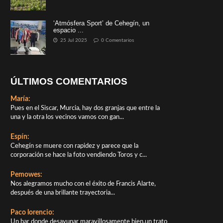
‘Atmósfera Sport’ de Cehegín, un
espacio ...
25 Jul 2025
0 Comentarios
ÚLTIMOS COMENTARIOS
María:
Pues en el Siscar, Murcia, hay dos granjas que entre la
una y la otra los vecinos vamos con gan...
Espín:
Cehegín se muere con rapidez y parece que la
corporación se hace la foto vendiendo Toros y c...
Pemowes:
Nos alegramos mucho con el éxito de Francis Alarte,
después de una brillante trayectoria...
Paco lorencio:
Un bar donde desayunar maravillosamente bien,un trato