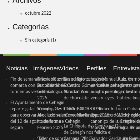
Archivos
octubre 2022
Categorías
Sin categoría
(1)
Noticias
Imágenes
Vídeos
Perfiles
Entrevist
Fin de semana inestable en la
Taller de Sonrisas e Higiene
El cocinero ceheginero
Jesús Manuel Ruiz, un
Juan Ibernó
comarca con posibilidad de
Bucodental de ‘Centro
Salvador Gómez vuelve por
periodista ceheginero con
a tantas pe
tormentas vespertinas
Odontológico Innova’. Abril
Navidad con una propuesta
mucha psicología, teatro 
de nuestra
2025
de chocolate
vena y leyes
hubiera ima
El Ayuntamiento de Cehegín
...
reparte gafas homologadas
‘Compra Contrarreloj’ de la
COOL BODAS. Pedida de
D. Clemente Lucio Guirao
para observar el eclipse solar
Asociación de Comerciantes y
mano. Noviembre 2015
López, sacerdote cehegin
Wichy de M
del 12 de agosto de forma
Hosteleros de Cehegín.
canónigo de la Catedral d
un regalo de
La Chirigota del Centro de Día
segura
Febrero 2025
Murcia, fallece a los 89 añ.
magia de pa
de Cehegín nos felicita el
‘Taller de sonrisas’ por Día
Carnaval 2015
Salvador García Jiménez
Laura Durán,