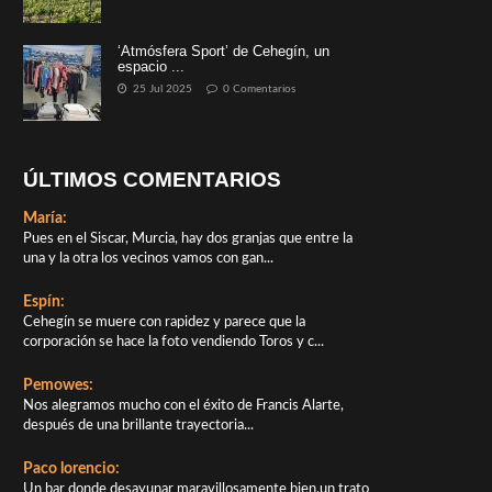
‘Atmósfera Sport’ de Cehegín, un
espacio ...
25 Jul 2025
0 Comentarios
ÚLTIMOS COMENTARIOS
María:
Pues en el Siscar, Murcia, hay dos granjas que entre la
una y la otra los vecinos vamos con gan...
Espín:
Cehegín se muere con rapidez y parece que la
corporación se hace la foto vendiendo Toros y c...
Pemowes:
Nos alegramos mucho con el éxito de Francis Alarte,
después de una brillante trayectoria...
Paco lorencio:
Un bar donde desayunar maravillosamente bien,un trato