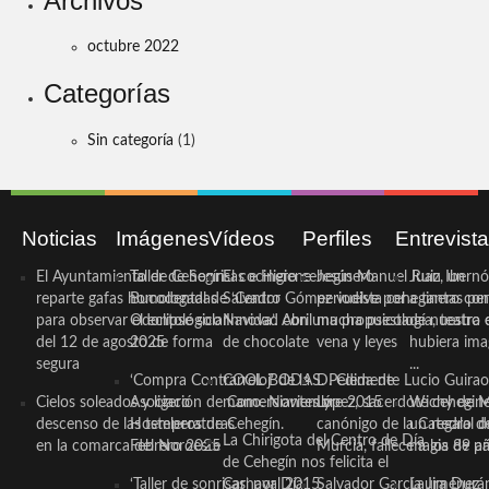
Archivos
octubre 2022
Categorías
Sin categoría
(1)
Noticias
Imágenes
Vídeos
Perfiles
Entrevist
El Ayuntamiento de Cehegín
Taller de Sonrisas e Higiene
El cocinero ceheginero
Jesús Manuel Ruiz, un
Juan Ibernó
reparte gafas homologadas
Bucodental de ‘Centro
Salvador Gómez vuelve por
periodista ceheginero con
a tantas pe
para observar el eclipse solar
Odontológico Innova’. Abril
Navidad con una propuesta
mucha psicología, teatro 
de nuestra
del 12 de agosto de forma
2025
de chocolate
vena y leyes
hubiera ima
segura
...
‘Compra Contrarreloj’ de la
COOL BODAS. Pedida de
D. Clemente Lucio Guirao
Cielos soleados y ligero
Asociación de Comerciantes y
mano. Noviembre 2015
López, sacerdote cehegin
Wichy de M
descenso de las temperaturas
Hosteleros de Cehegín.
canónigo de la Catedral d
un regalo de
La Chirigota del Centro de Día
en la comarca del Noroeste
Febrero 2025
Murcia, fallece a los 89 añ.
magia de pa
de Cehegín nos felicita el
‘Taller de sonrisas’ por Día
Carnaval 2015
Salvador García Jiménez
Laura Durán,