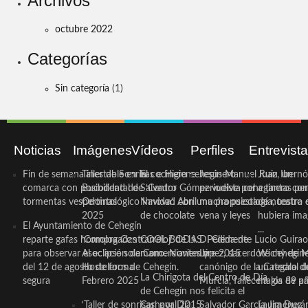
Archivos
octubre 2022
Categorías
Sin categoría
(1)
Noticias
Imágenes
Vídeos
Perfiles
Entrevist
Fin de semana inestable en la
Taller de Sonrisas e Higiene
El cocinero ceheginero
Jesús Manuel Ruiz, un
Juan Ibernó
comarca con posibilidad de
Bucodental de ‘Centro
Salvador Gómez vuelve por
periodista ceheginero con
a tantas pe
tormentas vespertinas
Odontológico Innova’. Abril
Navidad con una propuesta
mucha psicología, teatro 
de nuestra
2025
de chocolate
vena y leyes
hubiera ima
El Ayuntamiento de Cehegín
...
reparte gafas homologadas
‘Compra Contrarreloj’ de la
COOL BODAS. Pedida de
D. Clemente Lucio Guirao
para observar el eclipse solar
Asociación de Comerciantes y
mano. Noviembre 2015
López, sacerdote cehegin
Wichy de M
del 12 de agosto de forma
Hosteleros de Cehegín.
canónigo de la Catedral d
un regalo de
La Chirigota del Centro de Día
segura
Febrero 2025
Murcia, fallece a los 89 añ.
magia de pa
de Cehegín nos felicita el
‘Taller de sonrisas’ por Día
Carnaval 2015
Salvador García Jiménez
Laura Durán,