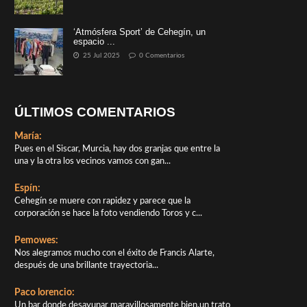
‘Atmósfera Sport’ de Cehegín, un
espacio ...
25 Jul 2025
0 Comentarios
ÚLTIMOS COMENTARIOS
María:
Pues en el Siscar, Murcia, hay dos granjas que entre la
una y la otra los vecinos vamos con gan...
Espín:
Cehegín se muere con rapidez y parece que la
corporación se hace la foto vendiendo Toros y c...
Pemowes:
Nos alegramos mucho con el éxito de Francis Alarte,
después de una brillante trayectoria...
Paco lorencio:
Un bar donde desayunar maravillosamente bien,un trato