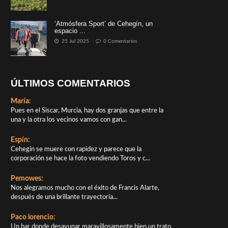
‘Atmósfera Sport’ de Cehegín, un
espacio ...
25 Jul 2025
0 Comentarios
ÚLTIMOS COMENTARIOS
María:
Pues en el Siscar, Murcia, hay dos granjas que entre la
una y la otra los vecinos vamos con gan...
Espín:
Cehegín se muere con rapidez y parece que la
corporación se hace la foto vendiendo Toros y c...
Pemowes:
Nos alegramos mucho con el éxito de Francis Alarte,
después de una brillante trayectoria...
Paco lorencio:
Un bar donde desayunar maravillosamente bien,un trato