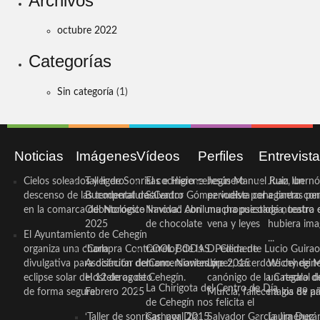
Archivos
octubre 2022
Categorías
Sin categoría
(1)
Noticias
Imágenes
Vídeos
Perfiles
Entrevist
Cielos soleados y ligero
Taller de Sonrisas e Higiene
El cocinero ceheginero
Jesús Manuel Ruiz, un
Juan Ibernó
descenso de las temperaturas
Bucodental de ‘Centro
Salvador Gómez vuelve por
periodista ceheginero con
a tantas pe
en la comarca del Noroeste
Odontológico Innova’. Abril
Navidad con una propuesta
mucha psicología, teatro 
de nuestra
2025
de chocolate
vena y leyes
hubiera ima
El Ayuntamiento de Cehegín
...
organiza una charla
‘Compra Contrarreloj’ de la
COOL BODAS. Pedida de
D. Clemente Lucio Guirao
divulgativa para disfrutar del
Asociación de Comerciantes y
mano. Noviembre 2015
López, sacerdote cehegin
Wichy de M
eclipse solar del 12 de agosto
Hosteleros de Cehegín.
canónigo de la Catedral d
un regalo de
La Chirigota del Centro de Día
de forma segura
Febrero 2025
Murcia, fallece a los 89 añ.
magia de pa
de Cehegín nos felicita el
‘Taller de sonrisas’ por Día
Carnaval 2015
Salvador García Jiménez
Laura Durán,