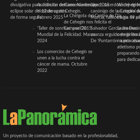
divulgativa para disfrutar del
Asociación de Comerciantes y
mano. Noviembre 2015
López, sacerdote cehegin
Wichy de M
eclipse solar del 12 de agosto
Hosteleros de Cehegín.
canónigo de la Catedral d
un regalo de
La Chirigota del Centro de Día
de forma segura
Febrero 2025
Murcia, fallece a los 89 añ.
magia de pa
de Cehegín nos felicita el
‘Taller de sonrisas’ por Día
Carnaval 2015
Salvador García Jiménez
Laura Durán,
Mundial de la Felicidad. Marzo
avanza erguido en la litera
ceheginera 
2024
De ‘Puntarrón’ a princesa
«nunca aba
atletismo p
Los comercios de Cehegín se
preparando 
unen a la lucha contra el
para dedicar
cáncer de mama. Octubre
2022
Un proyecto de comunicación basado en la profesionalidad,