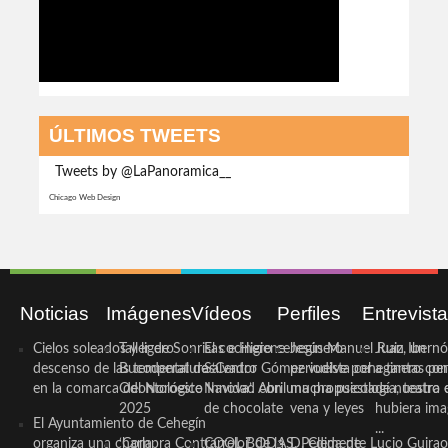
ÚLTIMOS TWEETS
Tweets by @LaPanoramica__
Chicago Web Design
Noticias
Imágenes
Vídeos
Perfiles
Entrevist
Cielos soleados y ligero
Taller de Sonrisas e Higiene
El cocinero ceheginero
Jesús Manuel Ruiz, un
Juan Ibernó
descenso de las temperaturas
Bucodental de ‘Centro
Salvador Gómez vuelve por
periodista ceheginero con
a tantas pe
en la comarca del Noroeste
Odontológico Innova’. Abril
Navidad con una propuesta
mucha psicología, teatro 
de nuestra
2025
de chocolate
vena y leyes
hubiera ima
El Ayuntamiento de Cehegín
...
organiza una charla
‘Compra Contrarreloj’ de la
COOL BODAS. Pedida de
D. Clemente Lucio Guirao