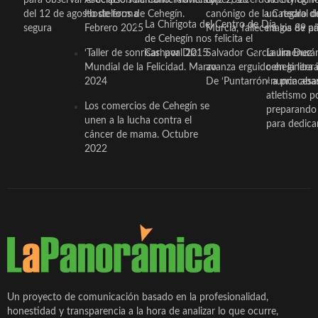
para observar el eclipse solar
Asociación de Comerciantes y
mano. Noviembre 2015
López, sacerdote cehegin
Wichy de M
del 12 de agosto de forma
Hosteleros de Cehegín.
canónigo de la Catedral d
un regalo de
La Chirigota del Centro de Día
segura
Febrero 2025
Murcia, fallece a los 89 añ.
magia de pa
de Cehegín nos felicita el
‘Taller de sonrisas’ por Día
Carnaval 2015
Salvador García Jiménez
Laura Durán,
Mundial de la Felicidad. Marzo
avanza erguido en la litera
ceheginera 
2024
De ‘Puntarrón’ a princesa
«nunca aba
atletismo p
Los comercios de Cehegín se
preparando 
unen a la lucha contra el
para dedicar
cáncer de mama. Octubre
2022
Un proyecto de comunicación basado en la profesionalidad,
honestidad y transparencia a la hora de analizar lo que ocurre,