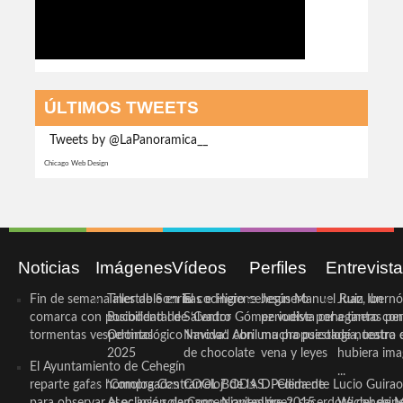
ÚLTIMOS TWEETS
Tweets by @LaPanoramica__
Chicago Web Design
Noticias
Imágenes
Vídeos
Perfiles
Entrevist
Fin de semana inestable en la
Taller de Sonrisas e Higiene
El cocinero ceheginero
Jesús Manuel Ruiz, un
Juan Ibernó
comarca con posibilidad de
Bucodental de ‘Centro
Salvador Gómez vuelve por
periodista ceheginero con
a tantas pe
tormentas vespertinas
Odontológico Innova’. Abril
Navidad con una propuesta
mucha psicología, teatro 
de nuestra
2025
de chocolate
vena y leyes
hubiera ima
El Ayuntamiento de Cehegín
...
reparte gafas homologadas
‘Compra Contrarreloj’ de la
COOL BODAS. Pedida de
D. Clemente Lucio Guirao