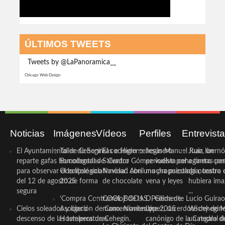
ÚLTIMOS TWEETS
Tweets by @LaPanoramica__
Chicago Web Design
Noticias
Imágenes
Vídeos
Perfiles
Entrevist
El Ayuntamiento de Cehegín
Taller de Sonrisas e Higiene
El cocinero ceheginero
Jesús Manuel Ruiz, un
Juan Ibernó
reparte gafas homologadas
Bucodental de ‘Centro
Salvador Gómez vuelve por
periodista ceheginero con
a tantas pe
para observar el eclipse solar
Odontológico Innova’. Abril
Navidad con una propuesta
mucha psicología, teatro 
de nuestra
del 12 de agosto de forma
2025
de chocolate
vena y leyes
hubiera ima
segura
...
‘Compra Contrarreloj’ de la
COOL BODAS. Pedida de
D. Clemente Lucio Guirao
Cielos soleados y ligero
Asociación de Comerciantes y
mano. Noviembre 2015
López, sacerdote cehegin
Wichy de M
descenso de las temperaturas
Hosteleros de Cehegín.
canónigo de la Catedral d
un regalo de