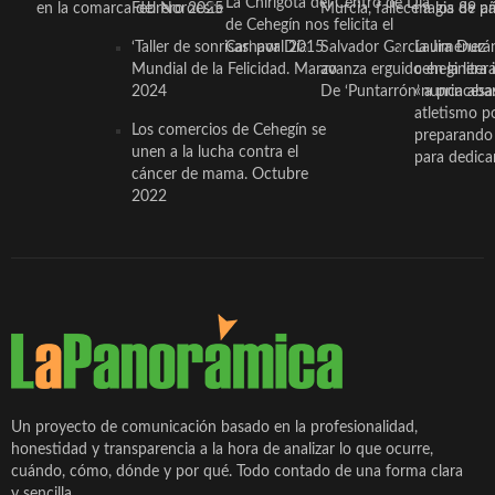
La Chirigota del Centro de Día
en la comarca del Noroeste
Febrero 2025
Murcia, fallece a los 89 añ.
magia de pa
de Cehegín nos felicita el
‘Taller de sonrisas’ por Día
Carnaval 2015
Salvador García Jiménez
Laura Durán,
Mundial de la Felicidad. Marzo
avanza erguido en la litera
ceheginera 
2024
De ‘Puntarrón’ a princesa
«nunca aba
atletismo p
Los comercios de Cehegín se
preparando 
unen a la lucha contra el
para dedicar
cáncer de mama. Octubre
2022
Un proyecto de comunicación basado en la profesionalidad,
honestidad y transparencia a la hora de analizar lo que ocurre,
cuándo, cómo, dónde y por qué. Todo contado de una forma clara
y sencilla.