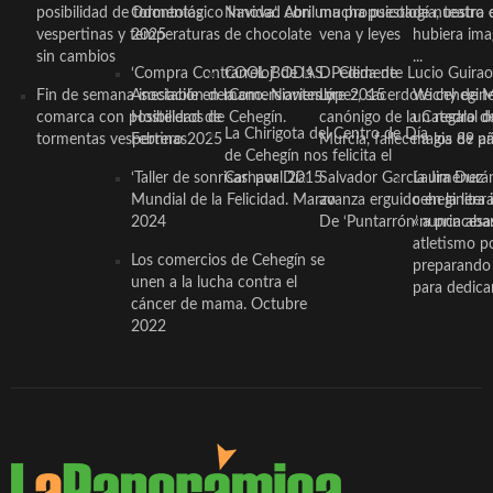
posibilidad de tormentas
Odontológico Innova’. Abril
Navidad con una propuesta
mucha psicología, teatro 
de nuestra
vespertinas y temperaturas
2025
de chocolate
vena y leyes
hubiera ima
sin cambios
...
‘Compra Contrarreloj’ de la
COOL BODAS. Pedida de
D. Clemente Lucio Guirao
Fin de semana inestable en la
Asociación de Comerciantes y
mano. Noviembre 2015
López, sacerdote cehegin
Wichy de M
comarca con posibilidad de
Hosteleros de Cehegín.
canónigo de la Catedral d
un regalo de
La Chirigota del Centro de Día
tormentas vespertinas
Febrero 2025
Murcia, fallece a los 89 añ.
magia de pa
de Cehegín nos felicita el
‘Taller de sonrisas’ por Día
Carnaval 2015
Salvador García Jiménez
Laura Durán,
Mundial de la Felicidad. Marzo
avanza erguido en la litera
ceheginera 
2024
De ‘Puntarrón’ a princesa
«nunca aba
atletismo p
Los comercios de Cehegín se
preparando 
unen a la lucha contra el
para dedicar
cáncer de mama. Octubre
2022