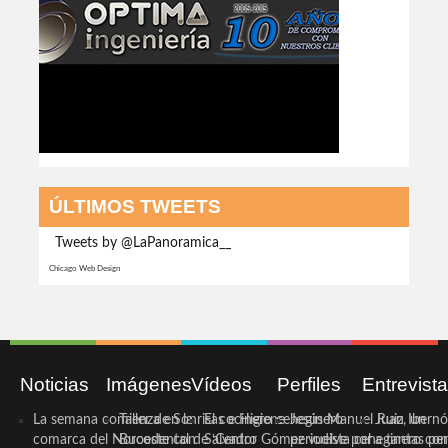
ÚLTIMOS TWEETS
Tweets by @LaPanoramica__
Chicago Web Design
Noticias
Imágenes
Vídeos
Perfiles
Entrevist
La semana comienza en la
Taller de Sonrisas e Higiene
El cocinero ceheginero
Jesús Manuel Ruiz, un
Juan Ibernó
comarca del Noroeste con
Bucodental de ‘Centro
Salvador Gómez vuelve por
periodista ceheginero con
a tantas pe