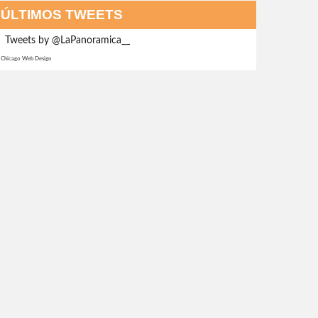
ÚLTIMOS TWEETS
Tweets by @LaPanoramica__
Chicago Web Design