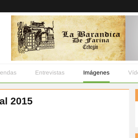
yendas
Entrevistas
Imágenes
Víd
val 2015