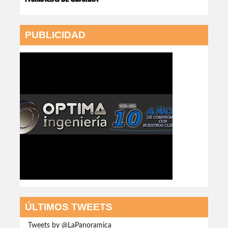
PUBLICIDAD
ÚLTIMOS TWEETS
Tweets by @LaPanoramica__