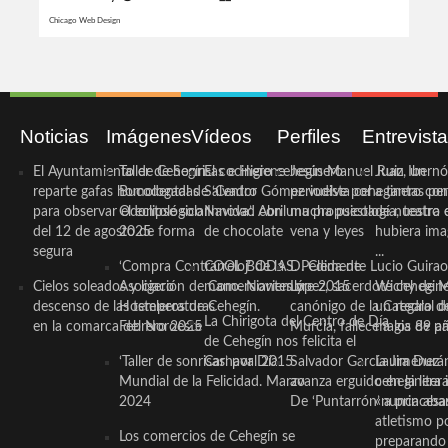
Chicago Web Design
Noticias
Imágenes
Vídeos
Perfiles
Entrevist
El Ayuntamiento de Cehegín
Taller de Sonrisas e Higiene
El cocinero ceheginero
Jesús Manuel Ruiz, un
Juan Ibernó
reparte gafas homologadas
Bucodental de ‘Centro
Salvador Gómez vuelve por
periodista ceheginero con
a tantas pe
para observar el eclipse solar
Odontológico Innova’. Abril
Navidad con una propuesta
mucha psicología, teatro 
de nuestra
del 12 de agosto de forma
2025
de chocolate
vena y leyes
hubiera ima
segura
...
‘Compra Contrarreloj’ de la
COOL BODAS. Pedida de
D. Clemente Lucio Guirao
Cielos soleados y ligero
Asociación de Comerciantes y
mano. Noviembre 2015
López, sacerdote cehegin
Wichy de M
descenso de las temperaturas
Hosteleros de Cehegín.
canónigo de la Catedral d
un regalo de
La Chirigota del Centro de Día
en la comarca del Noroeste
Febrero 2025
Murcia, fallece a los 89 añ.
magia de pa
de Cehegín nos felicita el
‘Taller de sonrisas’ por Día
Carnaval 2015
Salvador García Jiménez
Laura Durán,
Mundial de la Felicidad. Marzo
avanza erguido en la litera
ceheginera 
2024
De ‘Puntarrón’ a princesa
«nunca aba
atletismo p
Los comercios de Cehegín se
preparando 