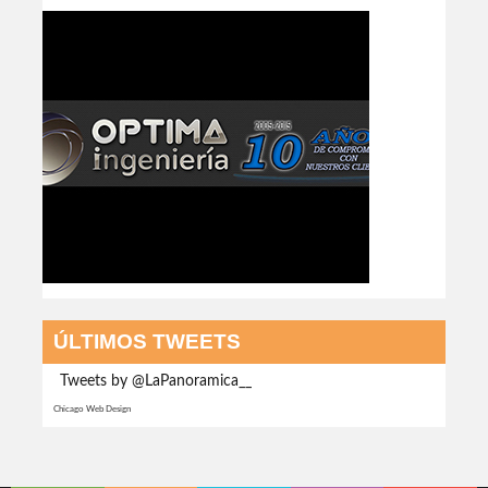
ÚLTIMOS TWEETS
Tweets by @LaPanoramica__
Chicago Web Design