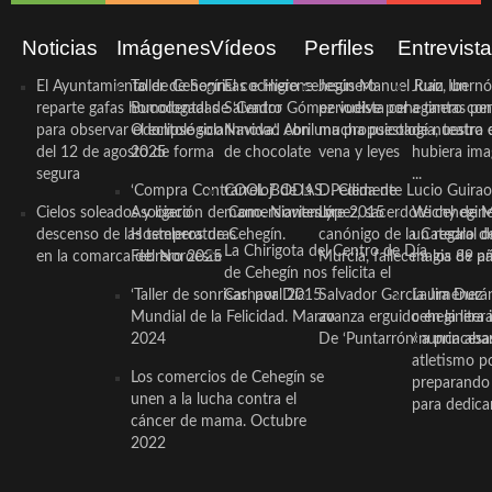
Noticias
Imágenes
Vídeos
Perfiles
Entrevist
El Ayuntamiento de Cehegín
Taller de Sonrisas e Higiene
El cocinero ceheginero
Jesús Manuel Ruiz, un
Juan Ibernó
reparte gafas homologadas
Bucodental de ‘Centro
Salvador Gómez vuelve por
periodista ceheginero con
a tantas pe
para observar el eclipse solar
Odontológico Innova’. Abril
Navidad con una propuesta
mucha psicología, teatro 
de nuestra
del 12 de agosto de forma
2025
de chocolate
vena y leyes
hubiera ima
segura
...
‘Compra Contrarreloj’ de la
COOL BODAS. Pedida de
D. Clemente Lucio Guirao
Cielos soleados y ligero
Asociación de Comerciantes y
mano. Noviembre 2015
López, sacerdote cehegin
Wichy de M
descenso de las temperaturas
Hosteleros de Cehegín.
canónigo de la Catedral d
un regalo de
La Chirigota del Centro de Día
en la comarca del Noroeste
Febrero 2025
Murcia, fallece a los 89 añ.
magia de pa
de Cehegín nos felicita el
‘Taller de sonrisas’ por Día
Carnaval 2015
Salvador García Jiménez
Laura Durán,
Mundial de la Felicidad. Marzo
avanza erguido en la litera
ceheginera 
2024
De ‘Puntarrón’ a princesa
«nunca aba
atletismo p
Los comercios de Cehegín se
preparando 
unen a la lucha contra el
para dedicar
cáncer de mama. Octubre
2022