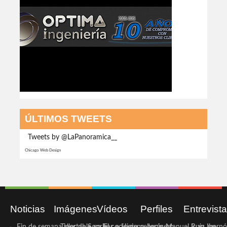
ÚLTIMOS TWEETS
Tweets by @LaPanoramica__
Chicago Web Design
Noticias
Imágenes
Vídeos
Perfiles
Entrevist
Fin de semana inestable en la
Taller de Sonrisas e Higiene
El cocinero ceheginero
Jesús Manuel Ruiz, un
Juan Ibernó