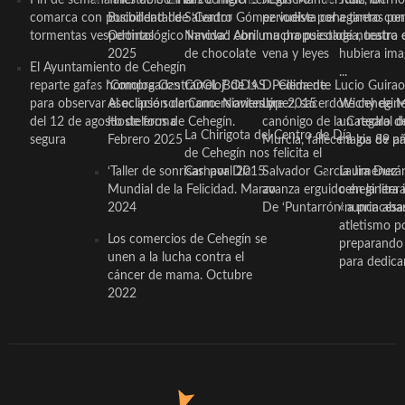
comarca con posibilidad de
Bucodental de ‘Centro
Salvador Gómez vuelve por
periodista ceheginero con
a tantas pe
tormentas vespertinas
Odontológico Innova’. Abril
Navidad con una propuesta
mucha psicología, teatro 
de nuestra
2025
de chocolate
vena y leyes
hubiera ima
El Ayuntamiento de Cehegín
...
reparte gafas homologadas
‘Compra Contrarreloj’ de la
COOL BODAS. Pedida de
D. Clemente Lucio Guirao
para observar el eclipse solar
Asociación de Comerciantes y
mano. Noviembre 2015
López, sacerdote cehegin
Wichy de M
del 12 de agosto de forma
Hosteleros de Cehegín.
canónigo de la Catedral d
un regalo de
La Chirigota del Centro de Día
segura
Febrero 2025
Murcia, fallece a los 89 añ.
magia de pa
de Cehegín nos felicita el
‘Taller de sonrisas’ por Día
Carnaval 2015
Salvador García Jiménez
Laura Durán,
Mundial de la Felicidad. Marzo
avanza erguido en la litera
ceheginera 
2024
De ‘Puntarrón’ a princesa
«nunca aba
atletismo p
Los comercios de Cehegín se
preparando 
unen a la lucha contra el
para dedicar
cáncer de mama. Octubre
2022