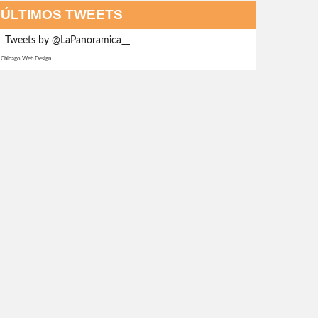
ÚLTIMOS TWEETS
Tweets by @LaPanoramica__
Chicago Web Design