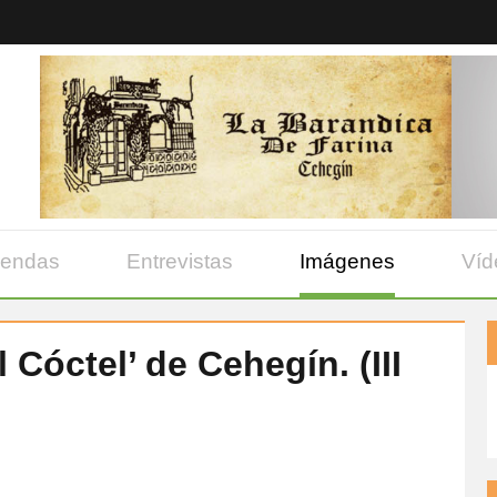
yendas
Entrevistas
Imágenes
Víd
l Cóctel’ de Cehegín. (III