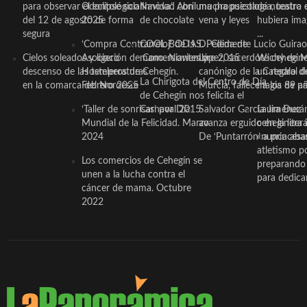
para observar el eclipse solar
Odontológico Innova’. Abril
Navidad con una propuesta
mucha psicología, teatro 
de nuestra
del 12 de agosto de forma
2025
de chocolate
vena y leyes
hubiera ima
segura
...
‘Compra Contrarreloj’ de la
COOL BODAS. Pedida de
D. Clemente Lucio Guirao
Cielos soleados y ligero
Asociación de Comerciantes y
mano. Noviembre 2015
López, sacerdote cehegin
Wichy de M
descenso de las temperaturas
Hosteleros de Cehegín.
canónigo de la Catedral d
un regalo de
La Chirigota del Centro de Día
en la comarca del Noroeste
Febrero 2025
Murcia, fallece a los 89 añ.
magia de pa
de Cehegín nos felicita el
‘Taller de sonrisas’ por Día
Carnaval 2015
Salvador García Jiménez
Laura Durán,
Mundial de la Felicidad. Marzo
avanza erguido en la litera
ceheginera 
2024
De ‘Puntarrón’ a princesa
«nunca aba
atletismo p
Los comercios de Cehegín se
preparando 
unen a la lucha contra el
para dedicar
cáncer de mama. Octubre
2022