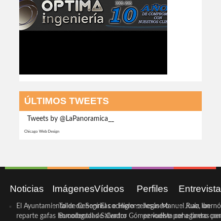
ÚLTIMOS TWEETS
Tweets by @LaPanoramica__
Chicago Web Design
Noticias
Imágenes
Vídeos
Perfiles
Entrevist
El Ayuntamiento de Cehegín
Taller de Sonrisas e Higiene
El cocinero ceheginero
Jesús Manuel Ruiz, un
Juan Ibernó
reparte gafas homologadas
Bucodental de ‘Centro
Salvador Gómez vuelve por
periodista ceheginero con
a tantas pe