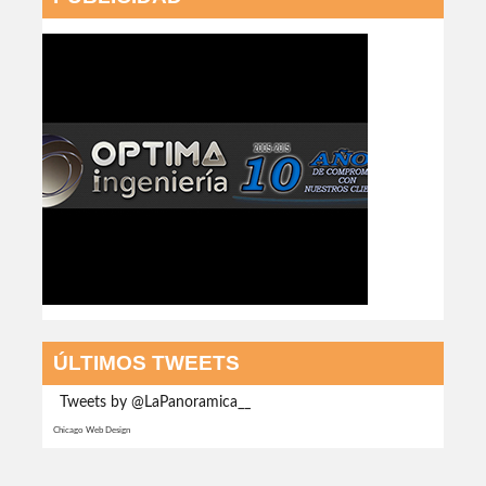
ÚLTIMOS TWEETS
Tweets by @LaPanoramica__
Chicago Web Design