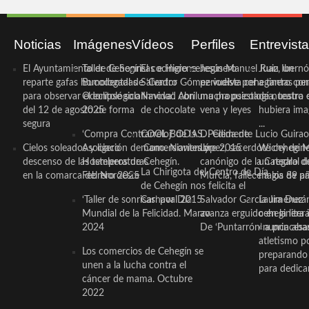
Noticias
Imágenes
Vídeos
Perfiles
Entrevist
El Ayuntamiento de Cehegín
Taller de Sonrisas e Higiene
El cocinero ceheginero
Jesús Manuel Ruiz, un
Juan Ibernó
reparte gafas homologadas
Bucodental de ‘Centro
Salvador Gómez vuelve por
periodista ceheginero con
a tantas pe
para observar el eclipse solar
Odontológico Innova’. Abril
Navidad con una propuesta
mucha psicología, teatro 
de nuestra
del 12 de agosto de forma
2025
de chocolate
vena y leyes
hubiera ima
segura
...
‘Compra Contrarreloj’ de la
COOL BODAS. Pedida de
D. Clemente Lucio Guirao
Cielos soleados y ligero
Asociación de Comerciantes y
mano. Noviembre 2015
López, sacerdote cehegin
Wichy de M
descenso de las temperaturas
Hosteleros de Cehegín.
canónigo de la Catedral d
un regalo de
La Chirigota del Centro de Día
en la comarca del Noroeste
Febrero 2025
Murcia, fallece a los 89 añ.
magia de pa
de Cehegín nos felicita el
‘Taller de sonrisas’ por Día
Carnaval 2015
Salvador García Jiménez
Laura Durán,
Mundial de la Felicidad. Marzo
avanza erguido en la litera
ceheginera 
2024
De ‘Puntarrón’ a princesa
«nunca aba
atletismo p
Los comercios de Cehegín se
preparando 
unen a la lucha contra el
para dedicar
cáncer de mama. Octubre
2022