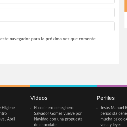
 este navegador para la próxima vez que comente.
Vídeos
Perfiles
e Higiene
El cocinero ceheginero
Jesús Manuel R
ntro
Salvador Gómez vuelve por
periodista ceh
a’. Abril
Navidad con una propuesta
mucha psicologí
de chocolate
vena y leyes