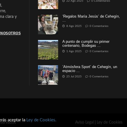
22 Ago 2025
0 Comentarios
d,
rre,
‘Regalos María Jesús’ de Cehegín,
a clara y
...
8 Ago 2025
0 Comentarios
 NOSOTROS
A punto de cumplir su primer
centenario, Bodegas ...
1 Ago 2025
0 Comentarios
‘Atmósfera Sport’ de Cehegín, un
espacio ...
25 Jul 2025
0 Comentarios
erás aceptar la
Ley de Cookies.
eservados
Aviso Legal
|
Ley de Cookies