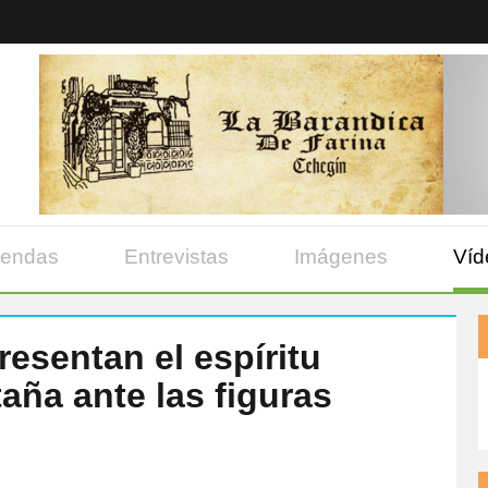
yendas
Entrevistas
Imágenes
Víd
resentan el espíritu
aña ante las figuras