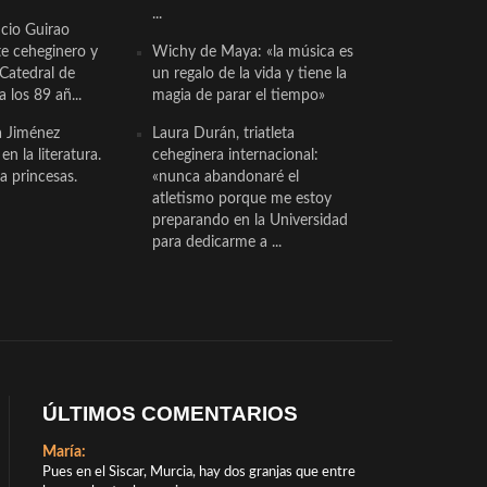
...
cio Guirao
te ceheginero y
Wichy de Maya: «la música es
 Catedral de
un regalo de la vida y tiene la
a los 89 añ...
magia de parar el tiempo»
a Jiménez
Laura Durán, triatleta
n la literatura.
ceheginera internacional:
a princesas.
«nunca abandonaré el
atletismo porque me estoy
preparando en la Universidad
para dedicarme a ...
ÚLTIMOS COMENTARIOS
María:
Pues en el Siscar, Murcia, hay dos granjas que entre