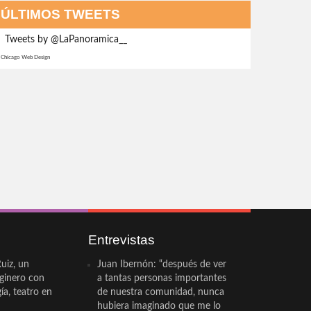
ÚLTIMOS TWEETS
Tweets by @LaPanoramica__
Chicago Web Design
Entrevistas
uiz, un
Juan Ibernón: “después de ver
eginero con
a tantas personas importantes
a, teatro en
de nuestra comunidad, nunca
hubiera imaginado que me lo