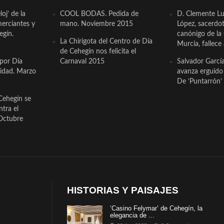
oj’ de la
COOL BODAS. Pedida de
D. Clemente Lu
erciantes y
mano. Noviembre 2015
López, sacerdo
egín.
canónigo de la
La Chirigota del Centro de Día
Murcia, fallece 
de Cehegín nos felicita el
 por Día
Carnaval 2015
Salvador Garcí
cidad. Marzo
avanza erguido e
De ‘Puntarrón’ 
Cehegín se
ntra el
Octubre
HISTORIAS Y PAISAJES
‘Casino Felymar’ de Cehegín, la
elegancia de ...