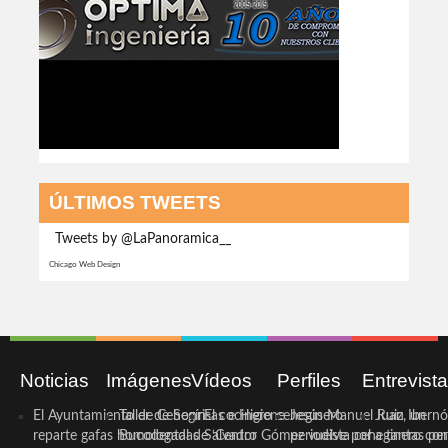
ÚLTIMOS TWEETS
Tweets by @LaPanoramica__
Chicago Web Design
Noticias
Imágenes
Vídeos
Perfiles
Entrevist
El Ayuntamiento de Cehegín
Taller de Sonrisas e Higiene
El cocinero ceheginero
Jesús Manuel Ruiz, un
Juan Ibernó
reparte gafas homologadas
Bucodental de ‘Centro
Salvador Gómez vuelve por
periodista ceheginero con
a tantas pe