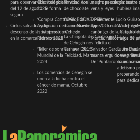
para observar el eclipse solar
Odontológico Innova’. Abril
Navidad con una propuesta
mucha psicología, teatro 
de nuestra
del 12 de agosto de forma
2025
de chocolate
vena y leyes
hubiera ima
segura
...
‘Compra Contrarreloj’ de la
COOL BODAS. Pedida de
D. Clemente Lucio Guirao
Cielos soleados y ligero
Asociación de Comerciantes y
mano. Noviembre 2015
López, sacerdote cehegin
Wichy de M
descenso de las temperaturas
Hosteleros de Cehegín.
canónigo de la Catedral d
un regalo de
La Chirigota del Centro de Día
en la comarca del Noroeste
Febrero 2025
Murcia, fallece a los 89 añ.
magia de pa
de Cehegín nos felicita el
‘Taller de sonrisas’ por Día
Carnaval 2015
Salvador García Jiménez
Laura Durán,
Mundial de la Felicidad. Marzo
avanza erguido en la litera
ceheginera 
2024
De ‘Puntarrón’ a princesa
«nunca aba
atletismo p
Los comercios de Cehegín se
preparando 
unen a la lucha contra el
para dedicar
cáncer de mama. Octubre
2022