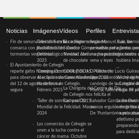
Noticias
Imágenes
Vídeos
Perfiles
Entrevist
Fin de semana inestable en la
Taller de Sonrisas e Higiene
El cocinero ceheginero
Jesús Manuel Ruiz, un
Juan Ibernó
comarca con posibilidad de
Bucodental de ‘Centro
Salvador Gómez vuelve por
periodista ceheginero con
a tantas pe
tormentas vespertinas
Odontológico Innova’. Abril
Navidad con una propuesta
mucha psicología, teatro 
de nuestra
2025
de chocolate
vena y leyes
hubiera ima
El Ayuntamiento de Cehegín
...
reparte gafas homologadas
‘Compra Contrarreloj’ de la
COOL BODAS. Pedida de
D. Clemente Lucio Guirao
para observar el eclipse solar
Asociación de Comerciantes y
mano. Noviembre 2015
López, sacerdote cehegin
Wichy de M
del 12 de agosto de forma
Hosteleros de Cehegín.
canónigo de la Catedral d
un regalo de
La Chirigota del Centro de Día
segura
Febrero 2025
Murcia, fallece a los 89 añ.
magia de pa
de Cehegín nos felicita el
‘Taller de sonrisas’ por Día
Carnaval 2015
Salvador García Jiménez
Laura Durán,
Mundial de la Felicidad. Marzo
avanza erguido en la litera
ceheginera 
2024
De ‘Puntarrón’ a princesa
«nunca aba
atletismo p
Los comercios de Cehegín se
preparando 
unen a la lucha contra el
para dedicar
cáncer de mama. Octubre