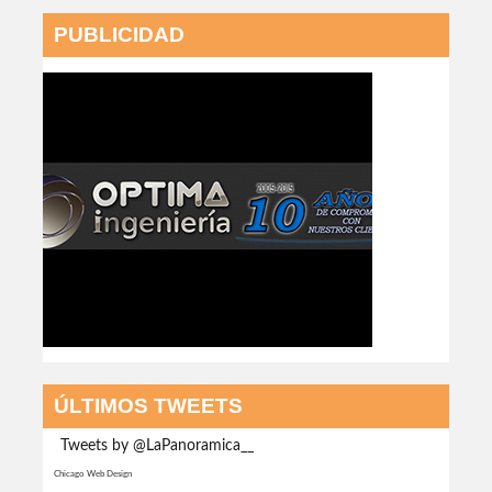
PUBLICIDAD
ÚLTIMOS TWEETS
Tweets by @LaPanoramica__
Chicago Web Design