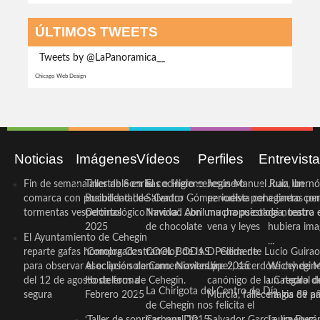
ÚLTIMOS TWEETS
Tweets by @LaPanoramica__
Chicago Web Design
Noticias
Imágenes
Vídeos
Perfiles
Entrevist
Fin de semana inestable en la
Taller de Sonrisas e Higiene
El cocinero ceheginero
Jesús Manuel Ruiz, un
Juan Ibernó
comarca con posibilidad de
Bucodental de ‘Centro
Salvador Gómez vuelve por
periodista ceheginero con
a tantas pe
tormentas vespertinas
Odontológico Innova’. Abril
Navidad con una propuesta
mucha psicología, teatro 
de nuestra
2025
de chocolate
vena y leyes
hubiera ima
El Ayuntamiento de Cehegín
...
reparte gafas homologadas
‘Compra Contrarreloj’ de la
COOL BODAS. Pedida de
D. Clemente Lucio Guirao
para observar el eclipse solar
Asociación de Comerciantes y
mano. Noviembre 2015
López, sacerdote cehegin
Wichy de M
del 12 de agosto de forma
Hosteleros de Cehegín.
canónigo de la Catedral d
un regalo de
La Chirigota del Centro de Día
segura
Febrero 2025
Murcia, fallece a los 89 añ.
magia de pa
de Cehegín nos felicita el