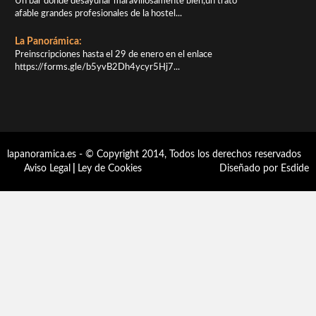
Un bar donde desayunar maravillosamente bien,un trato
afable grandes profesionales de la hostel...
La Panorámica:
Preinscripciones hasta el 29 de enero en el enlace
https://forms.gle/b5yvB2Dh4ycyr5Hj7...
lapanoramica.es - © Copyright 2014, Todos los derechos reservados
Aviso Legal
|
Ley de Cookies
Diseñado por Esdide