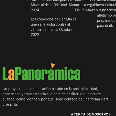
‘Taller de sonrisas’ por Día
Carnaval 2015
Salvador García Jiménez
Laura Durán,
Mundial de la Felicidad. Marzo
avanza erguido en la litera
ceheginera 
2024
De ‘Puntarrón’ a princesa
«nunca aba
atletismo p
Los comercios de Cehegín se
preparando 
unen a la lucha contra el
para dedicar
cáncer de mama. Octubre
2022
Un proyecto de comunicación basado en la profesionalidad,
honestidad y transparencia a la hora de analizar lo que ocurre,
cuándo, cómo, dónde y por qué. Todo contado de una forma clara
y sencilla.
ACERCA DE NOSOTROS