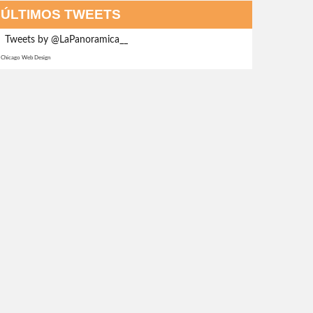
ÚLTIMOS TWEETS
Tweets by @LaPanoramica__
Chicago Web Design