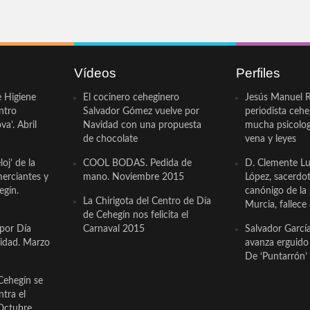
Vídeos
Perfiles
e Higiene
El cocinero ceheginero
Jesús Manuel R
ntro
Salvador Gómez vuelve por
periodista ceh
a’. Abril
Navidad con una propuesta
mucha psicologí
de chocolate
vena y leyes
oj’ de la
COOL BODAS. Pedida de
D. Clemente Lu
erciantes y
mano. Noviembre 2015
López, sacerdo
egín.
canónigo de la
La Chirigota del Centro de Día
Murcia, fallece 
de Cehegín nos felicita el
 por Día
Carnaval 2015
Salvador Garcí
cidad. Marzo
avanza erguido e
De ‘Puntarrón’ 
Cehegín se
ntra el
Octubre