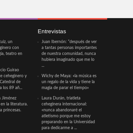
Entrevistas
uiz, un
Juan Ibernón: “después de ver
eginero con
a tantas personas importantes
a, teatro en
de nuestra comunidad, nunca
hubiera imaginado que me lo
...
cio Guirao
te ceheginero y
Wichy de Maya: «la música es
 Catedral de
un regalo de la vida y tiene la
a los 89 añ...
magia de parar el tiempo»
a Jiménez
Laura Durán, triatleta
n la literatura.
ceheginera internacional:
a princesas.
«nunca abandonaré el
atletismo porque me estoy
preparando en la Universidad
para dedicarme a ...