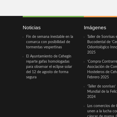
Noticias
Imágenes
Fin de semana inestable en la
Taller de Sonrisas 
comarca con posibilidad de
Bucodental de ‘Ce
tormentas vespertinas
Odontológico Innov
2025
El Ayuntamiento de Cehegín
reparte gafas homologadas
‘Compra Contrarrel
para observar el eclipse solar
Asociación de Com
del 12 de agosto de forma
Hosteleros de Ceh
segura
Febrero 2025
‘Taller de sonrisas’
Mundial de la Feli
2024
Los comercios de 
unen a la lucha co
cáncer de mama. 