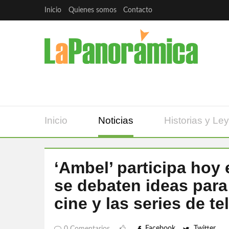
Inicio
Quienes somos
Contacto
Inicio
Noticias
Historias y Le
‘Ambel’ participa hoy
se debaten ideas para
cine y las series de t
Facebook
Twitter