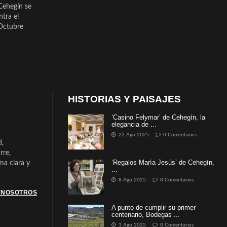
Cehegín se
ntra el
Octubre
HISTORIAS Y PAISAJES
‘Casino Felymar’ de Cehegín, la
elegancia de ...
22 Ago 2025
0 Comentarios
d,
rre,
‘Regalos María Jesús’ de Cehegín,
a clara y
...
8 Ago 2025
0 Comentarios
 NOSOTROS
A punto de cumplir su primer
centenario, Bodegas ...
1 Ago 2025
0 Comentarios