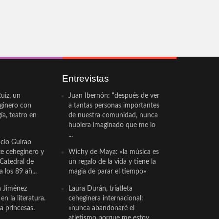
Entrevistas
uiz, un
Juan Ibernón: “después de ver
eginero con
a tantas personas importantes
a, teatro en
de nuestra comunidad, nunca
hubiera imaginado que me lo
...
cio Guirao
te ceheginero y
Wichy de Maya: «la música es
 Catedral de
un regalo de la vida y tiene la
a los 89 añ...
magia de parar el tiempo»
a Jiménez
Laura Durán, triatleta
n la literatura.
ceheginera internacional:
a princesas.
«nunca abandonaré el
atletismo porque me estoy