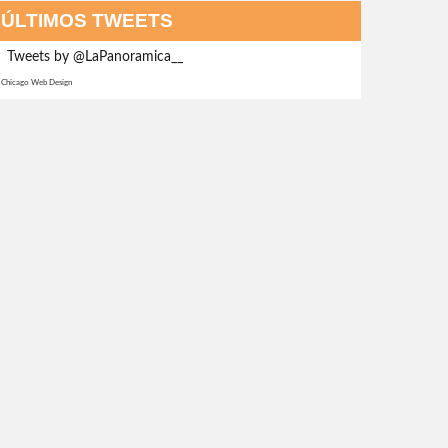
ÚLTIMOS TWEETS
Tweets by @LaPanoramica__
Chicago Web Design