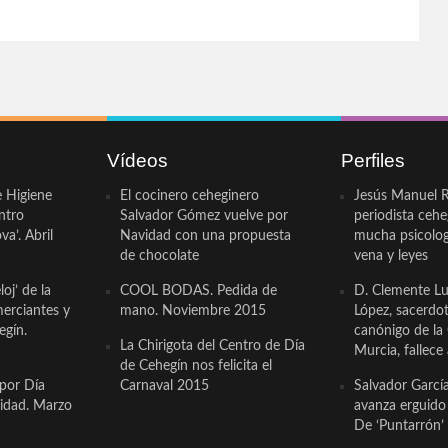
Vídeos
Perfiles
e Higiene
El cocinero ceheginero
Jesús Manuel R
ntro
Salvador Gómez vuelve por
periodista ceh
a’. Abril
Navidad con una propuesta
mucha psicologí
de chocolate
vena y leyes
oj’ de la
COOL BODAS. Pedida de
D. Clemente Lu
erciantes y
mano. Noviembre 2015
López, sacerdo
egín.
canónigo de la
La Chirigota del Centro de Día
Murcia, fallece 
de Cehegín nos felicita el
 por Día
Carnaval 2015
Salvador Garcí
cidad. Marzo
avanza erguido e
De ‘Puntarrón’ 