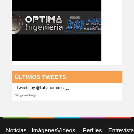
ÚLTIMOS TWEETS
Tweets by @LaPanoramica__
Chicago Web Design
Noticias
Imágenes
Vídeos
Perfiles
Entrevist