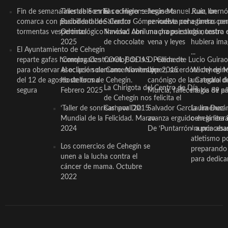
Fin de semana inestable en la
Taller de Sonrisas e Higiene
El cocinero ceheginero
Jesús Manuel Ruiz, un
Juan Ibernó
comarca con posibilidad de
Bucodental de ‘Centro
Salvador Gómez vuelve por
periodista ceheginero con
a tantas pe
tormentas vespertinas
Odontológico Innova’. Abril
Navidad con una propuesta
mucha psicología, teatro 
de nuestra
2025
de chocolate
vena y leyes
hubiera ima
El Ayuntamiento de Cehegín
...
reparte gafas homologadas
‘Compra Contrarreloj’ de la
COOL BODAS. Pedida de
D. Clemente Lucio Guirao
para observar el eclipse solar
Asociación de Comerciantes y
mano. Noviembre 2015
López, sacerdote cehegin
Wichy de M
del 12 de agosto de forma
Hosteleros de Cehegín.
canónigo de la Catedral d
un regalo de
La Chirigota del Centro de Día
segura
Febrero 2025
Murcia, fallece a los 89 añ.
magia de pa
de Cehegín nos felicita el
‘Taller de sonrisas’ por Día
Carnaval 2015
Salvador García Jiménez
Laura Durán,
Mundial de la Felicidad. Marzo
avanza erguido en la litera
ceheginera 
2024
De ‘Puntarrón’ a princesa
«nunca aba
atletismo p
Los comercios de Cehegín se
preparando 
unen a la lucha contra el
para dedicar
cáncer de mama. Octubre
2022