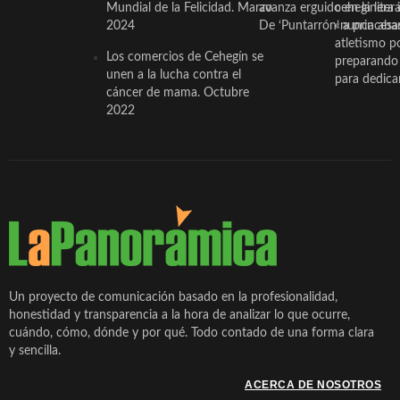
Mundial de la Felicidad. Marzo
avanza erguido en la litera
ceheginera 
2024
De ‘Puntarrón’ a princesa
«nunca aba
atletismo p
Los comercios de Cehegín se
preparando 
unen a la lucha contra el
para dedicar
cáncer de mama. Octubre
2022
Un proyecto de comunicación basado en la profesionalidad,
honestidad y transparencia a la hora de analizar lo que ocurre,
cuándo, cómo, dónde y por qué. Todo contado de una forma clara
y sencilla.
ACERCA DE NOSOTROS