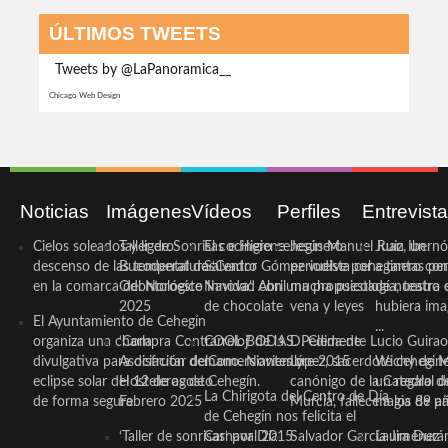
ÚLTIMOS TWEETS
Tweets by @LaPanoramica__
Chicago Web Design
Noticias
Imágenes
Vídeos
Perfiles
Entrevist
Cielos soleados y ligero
Taller de Sonrisas e Higiene
El cocinero ceheginero
Jesús Manuel Ruiz, un
Juan Ibernó
descenso de las temperaturas
Bucodental de ‘Centro
Salvador Gómez vuelve por
periodista ceheginero con
a tantas pe
en la comarca del Noroeste
Odontológico Innova’. Abril
Navidad con una propuesta
mucha psicología, teatro 
de nuestra
2025
de chocolate
vena y leyes
hubiera ima
El Ayuntamiento de Cehegín
...
organiza una charla
‘Compra Contrarreloj’ de la
COOL BODAS. Pedida de
D. Clemente Lucio Guirao
divulgativa para disfrutar del
Asociación de Comerciantes y
mano. Noviembre 2015
López, sacerdote cehegin
Wichy de M
eclipse solar del 12 de agosto
Hosteleros de Cehegín.
canónigo de la Catedral d
un regalo de
La Chirigota del Centro de Día
de forma segura
Febrero 2025
Murcia, fallece a los 89 añ.
magia de pa
de Cehegín nos felicita el
‘Taller de sonrisas’ por Día
Carnaval 2015
Salvador García Jiménez
Laura Durán,