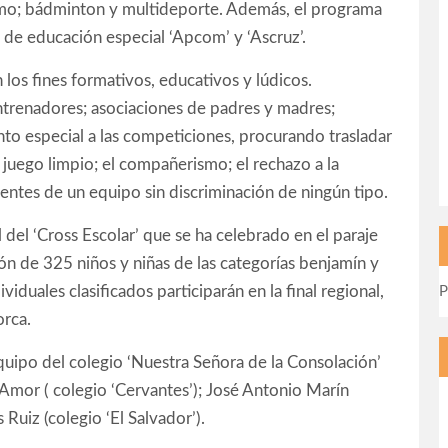
ismo; bádminton y multideporte. Además, el programa
 de educación especial ‘Apcom’ y ‘Ascruz’.
os fines formativos, educativos y lúdicos.
entrenadores; asociaciones de padres y madres;
ento especial a las competiciones, procurando trasladar
l juego limpio; el compañerismo; el rechazo a la
entes de un equipo sin discriminación de ningún tipo.
 del ‘Cross Escolar’ que se ha celebrado en el paraje
ión de 325 niños y niñas de las categorías benjamín y
viduales clasificados participarán en la final regional,
P
orca.
quipo del colegio ‘Nuestra Señora de la Consolación’
 Amor ( colegio ‘Cervantes’); José Antonio Marín
 Ruiz (colegio ‘El Salvador’).