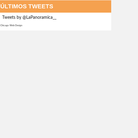
ÚLTIMOS TWEETS
Tweets by @LaPanoramica__
Chicago Web Design