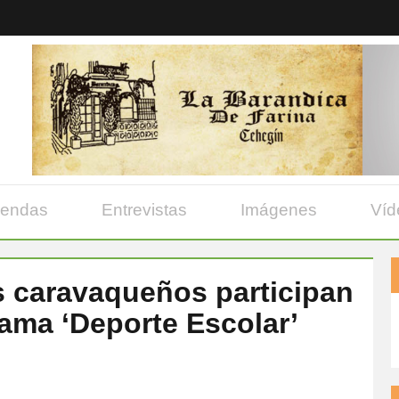
yendas
Entrevistas
Imágenes
Víd
s caravaqueños participan
rama ‘Deporte Escolar’