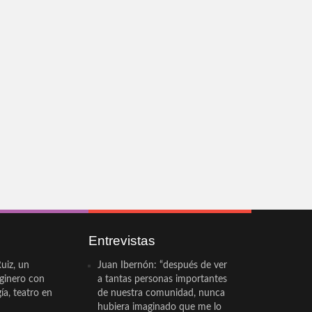
Entrevistas
uiz, un
Juan Ibernón: “después de ver
eginero con
a tantas personas importantes
a, teatro en
de nuestra comunidad, nunca
hubiera imaginado que me lo