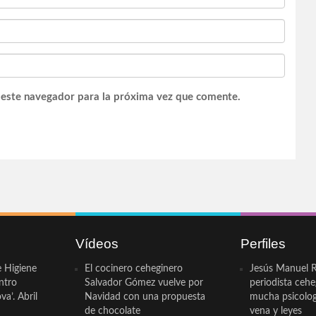
 este navegador para la próxima vez que comente.
Vídeos
Perfiles
e Higiene
El cocinero ceheginero
Jesús Manuel R
ntro
Salvador Gómez vuelve por
periodista ceh
a’. Abril
Navidad con una propuesta
mucha psicologí
de chocolate
vena y leyes