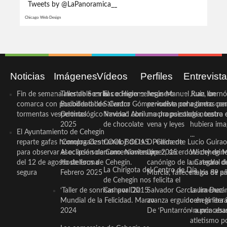
Tweets by @LaPanoramica__
Chicago Web Design
Noticias
Imágenes
Vídeos
Perfiles
Entrevist
Fin de semana inestable en la
Taller de Sonrisas e Higiene
El cocinero ceheginero
Jesús Manuel Ruiz, un
Juan Ibernó
comarca con posibilidad de
Bucodental de ‘Centro
Salvador Gómez vuelve por
periodista ceheginero con
a tantas pe
tormentas vespertinas
Odontológico Innova’. Abril
Navidad con una propuesta
mucha psicología, teatro 
de nuestra
2025
de chocolate
vena y leyes
hubiera ima
El Ayuntamiento de Cehegín
...
reparte gafas homologadas
‘Compra Contrarreloj’ de la
COOL BODAS. Pedida de
D. Clemente Lucio Guirao
para observar el eclipse solar
Asociación de Comerciantes y
mano. Noviembre 2015
López, sacerdote cehegin
Wichy de M
del 12 de agosto de forma
Hosteleros de Cehegín.
canónigo de la Catedral d
un regalo de
La Chirigota del Centro de Día
segura
Febrero 2025
Murcia, fallece a los 89 añ.
magia de pa
de Cehegín nos felicita el
‘Taller de sonrisas’ por Día
Carnaval 2015
Salvador García Jiménez
Laura Durán,
Mundial de la Felicidad. Marzo
avanza erguido en la litera
ceheginera 
2024
De ‘Puntarrón’ a princesa
«nunca aba
atletismo p