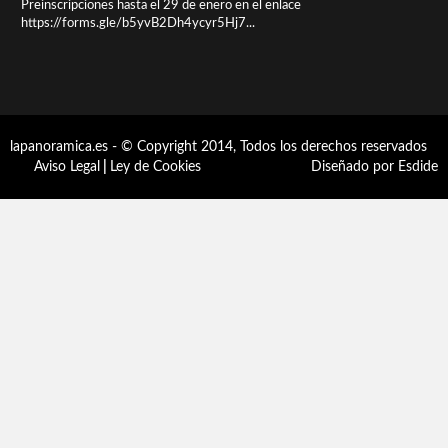
Preinscripciones hasta el 29 de enero en el enlace
https://forms.gle/b5yvB2Dh4ycyr5Hj7...
lapanoramica.es - © Copyright 2014, Todos los derechos reservados
Aviso Legal
|
Ley de Cookies
Diseñado por Esdide