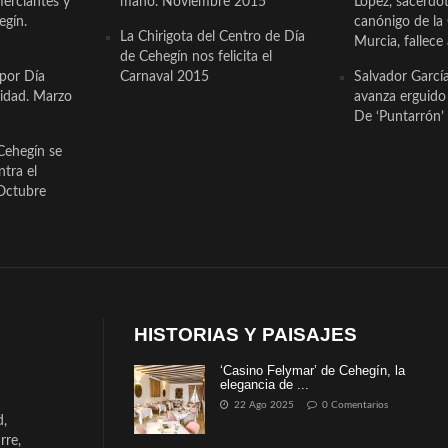
erciantes y
mano. Noviembre 2015
López, sacerdo
egín.
canónigo de la
La Chirigota del Centro de Día
Murcia, fallece 
de Cehegín nos felicita el
 por Día
Carnaval 2015
Salvador Garcí
cidad. Marzo
avanza erguido e
De ‘Puntarrón’ 
Cehegín se
ntra el
Octubre
HISTORIAS Y PAISAJES
‘Casino Felymar’ de Cehegín, la
elegancia de ...
22 Ago 2025
0 Comentarios
d,
rre,