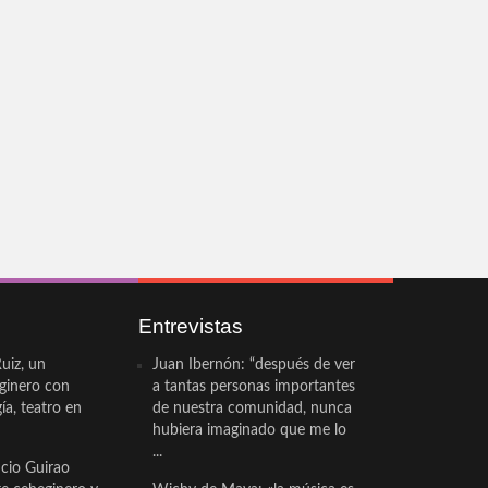
Entrevistas
uiz, un
Juan Ibernón: “después de ver
eginero con
a tantas personas importantes
a, teatro en
de nuestra comunidad, nunca
hubiera imaginado que me lo
...
cio Guirao