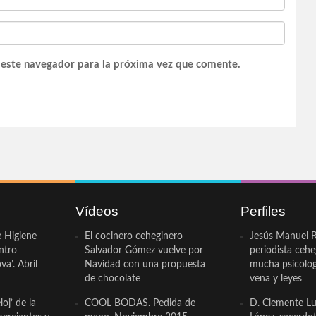
 este navegador para la próxima vez que comente.
Vídeos
Perfiles
e Higiene
El cocinero ceheginero
Jesús Manuel R
ntro
Salvador Gómez vuelve por
periodista ceh
a’. Abril
Navidad con una propuesta
mucha psicologí
de chocolate
vena y leyes
oj’ de la
COOL BODAS. Pedida de
D. Clemente Lu