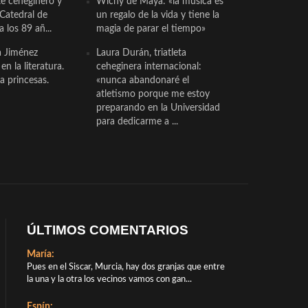
te ceheginero y
Wichy de Maya: «la música es
 Catedral de
un regalo de la vida y tiene la
a los 89 añ...
magia de parar el tiempo»
a Jiménez
Laura Durán, triatleta
n la literatura.
ceheginera internacional:
a princesas.
«nunca abandonaré el
atletismo porque me estoy
preparando en la Universidad
para dedicarme a ...
ÚLTIMOS COMENTARIOS
María:
Pues en el Siscar, Murcia, hay dos granjas que entre
la una y la otra los vecinos vamos con gan...
Espín: