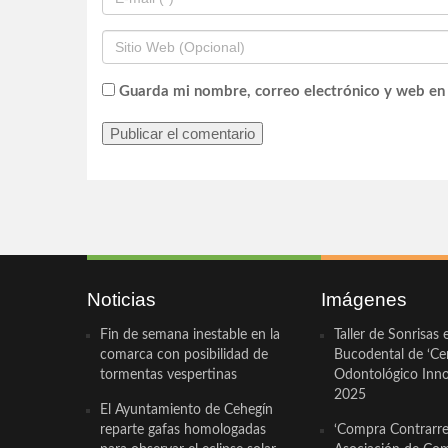
Guarda mi nombre, correo electrónico y web en
Noticias
Imágenes
Fin de semana inestable en la
Taller de Sonrisas 
comarca con posibilidad de
Bucodental de ‘Ce
tormentas vespertinas
Odontológico Innov
2025
El Ayuntamiento de Cehegín
reparte gafas homologadas
‘Compra Contrarrel