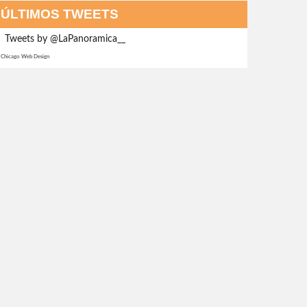
ÚLTIMOS TWEETS
Tweets by @LaPanoramica__
Chicago Web Design