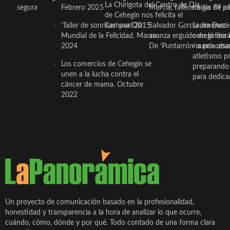
La Chirigota del Centro de Día
segura
Febrero 2025
Murcia, fallece a los 89 añ.
magia de pa
de Cehegín nos felicita el
‘Taller de sonrisas’ por Día
Carnaval 2015
Salvador García Jiménez
Laura Durán,
Mundial de la Felicidad. Marzo
avanza erguido en la litera
ceheginera 
2024
De ‘Puntarrón’ a princesa
«nunca aba
atletismo p
Los comercios de Cehegín se
preparando 
unen a la lucha contra el
para dedicar
cáncer de mama. Octubre
2022
Un proyecto de comunicación basado en la profesionalidad,
honestidad y transparencia a la hora de analizar lo que ocurre,
cuándo, cómo, dónde y por qué. Todo contado de una forma clara