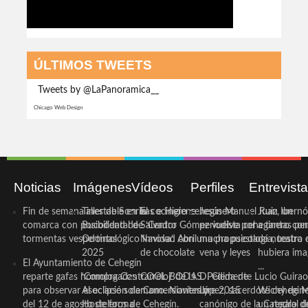
ÚLTIMOS TWEETS
Tweets by @LaPanoramica__
Chicago Web Design
Noticias
Imágenes
Vídeos
Perfiles
Entrevist
Fin de semana inestable en la
Taller de Sonrisas e Higiene
El cocinero ceheginero
Jesús Manuel Ruiz, un
Juan Ibernó
comarca con posibilidad de
Bucodental de ‘Centro
Salvador Gómez vuelve por
periodista ceheginero con
a tantas pe
tormentas vespertinas
Odontológico Innova’. Abril
Navidad con una propuesta
mucha psicología, teatro 
de nuestra
2025
de chocolate
vena y leyes
hubiera ima
El Ayuntamiento de Cehegín
...
reparte gafas homologadas
‘Compra Contrarreloj’ de la
COOL BODAS. Pedida de
D. Clemente Lucio Guirao
para observar el eclipse solar
Asociación de Comerciantes y
mano. Noviembre 2015
López, sacerdote cehegin
Wichy de M
del 12 de agosto de forma
Hosteleros de Cehegín.
canónigo de la Catedral d
un regalo de