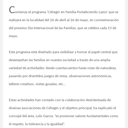
C
omienza el programa ‘Cehegín en Familia-Fortaleciendo Lazos’ que se
realizará en la localidad del 26 de abril al 26 de mayo, en conmemoración
del próximo Día Internacional de las Familias, que se celebra cada 15 de
mayo.
Este programa está diseñado para visibilizar y honrar el papel central que
desempeñan las familias en nuestra sociedad a través de una amplia
variedad de actividades: desde cuentacuentos hasta rutas de naturaleza,
pasando por divertidos juegos de mesa, observaciones astronómicas,
talleres creativos, visitas guiadas, etc…
Estas actividades han contado con la colaboración desinteresada de
diversas asociaciones de Cehegín y el objetivo principal, ha explicado el
concejal del área, Lolo García, “es promover valores fundamentales como
el respeto, la tolerancia y la igualdad”.